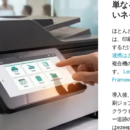
単な
いネ
ほとん
は、印
するだ
連携はさ
複合機
す。
Le
Fram
導入後
刷ジョ
クラウ
ー追跡
はez