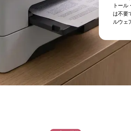
トール
は不要
ルウェ