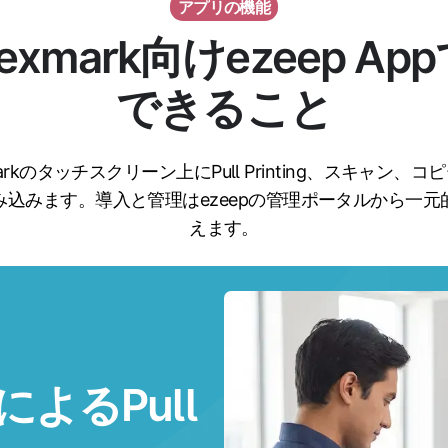
アプリの機能
exmark向けezeep Ap
できること
markのタッチスクリーン上にPull Printing、スキャン、コ
み込みます。導入と管理はezeepの管理ポータルから一元
えます。
によるPull