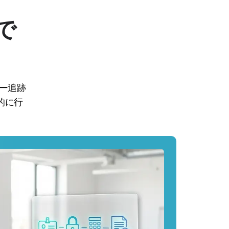
pで
ピー追跡
的に行