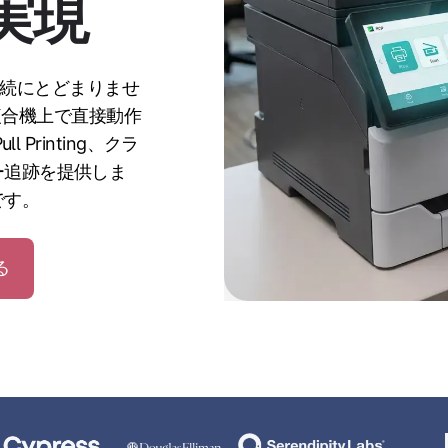
実現
ド接続にとどまりませ
kの複合機上で直接動作
 Printing、クラ
ー追跡を提供しま
です。
る