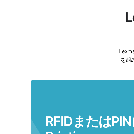
L
Lex
を組
RFIDまたはPIN