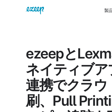
製
ezeepとLexm
ネイティブア
連携でクラウ
刷、Pull Print