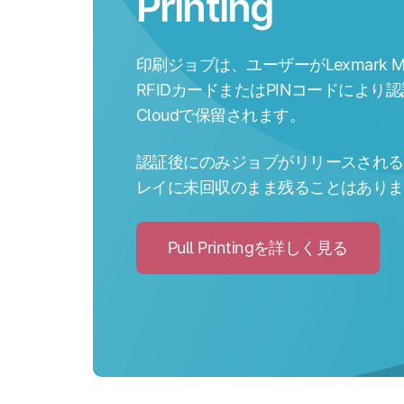
Printing
印刷ジョブは、ユーザーがLexmark
RFIDカードまたはPINコードにより認
Cloudで保留されます。
認証後にのみジョブがリリースされる
レイに未回収のまま残ることはありま
Pull Printingを詳しく見る
Click
to
Pull
Printing
を
詳
し