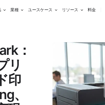
品
業種
ユースケース
リソース
料金
ark：
プリ
ド印
ing、