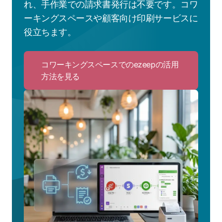
れ、手作業での請求書発行は不要です。コワ
ーキングスペースや顧客向け印刷サービスに
役立ちます。
コワーキングスペースでのezeepの活用
方法を見る
Click
to
コ
ワ
ー
キ
ン
グ
ス
ペ
ー
ス
で