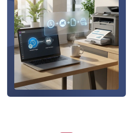
家
に
相
談
す
る