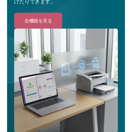
けたりできます。
全機能を見る
Click
to
全
機
能
を
見
る