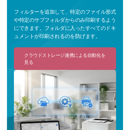
フィルターを追加して、特定のファイル形式
や特定のサブフォルダからのみ印刷するよう
にできます。フォルダに入ったすべてのドキ
ュメントが印刷されるのを防げます。
クラウドストレージ連携による自動化を
見る
Click
to
ク
ラ
ウ
ド
ス
ト
レ
ー