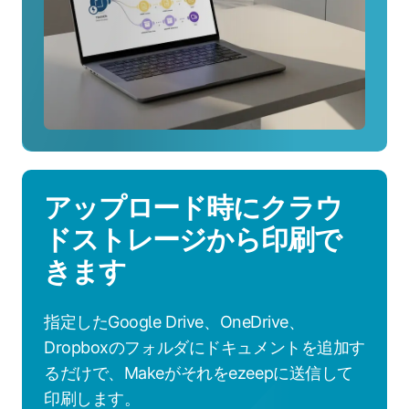
を
ど
う
支
援
す
る
か
を
アップロード時にクラウ
見
る
ドストレージから印刷で
きます
指定したGoogle Drive、OneDrive、
Dropboxのフォルダにドキュメントを追加す
るだけで、Makeがそれをezeepに送信して
印刷します。