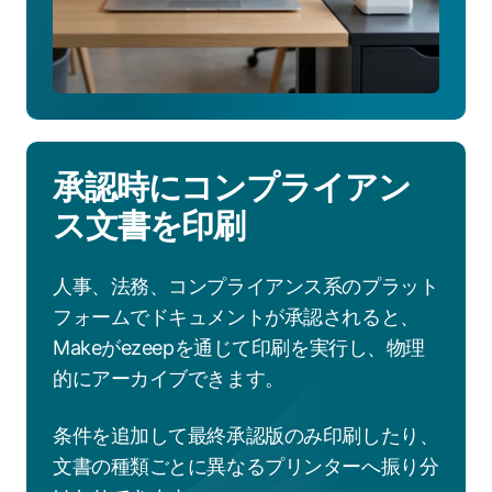
の
ezeep
の
活
用
方
承認時にコンプライアン
法
を
ス文書を印刷
見
る
人事、法務、コンプライアンス系のプラット
フォームでドキュメントが承認されると、
Makeがezeepを通じて印刷を実行し、物理
的にアーカイブできます。
条件を追加して最終承認版のみ印刷したり、
文書の種類ごとに異なるプリンターへ振り分