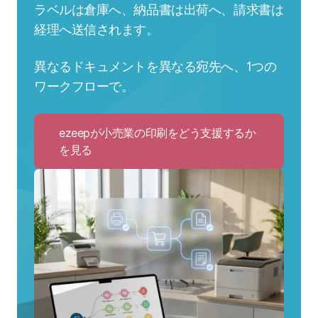
ラベルは倉庫へ、納品書は出荷へ、請求書は
経理へ送信されます。
異なるドキュメントを異なる宛先へ、1つの
ワークフローで。
ezeepが小売業の印刷をどう支援するか
を見る
Click
to
ezeep
が
小
売
業
の
印
刷