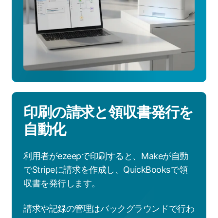
ジ
連
携
に
よ
る
自
動
化
印刷の請求と領収書発行を
を
見
自動化
る
利用者がezeepで印刷すると、Makeが自動
でStripeに請求を作成し、QuickBooksで領
収書を発行します。
請求や記録の管理はバックグラウンドで行わ