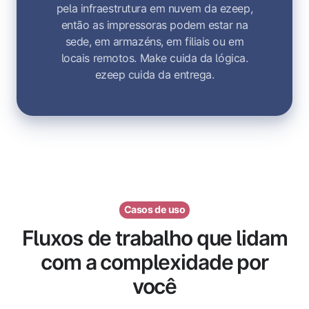
pela infraestrutura em nuvem da ezeep,
então as impressoras podem estar na
sede, em armazéns, em filiais ou em
locais remotos. Make cuida da lógica.
ezeep cuida da entrega.
Casos de uso
Fluxos de trabalho que lidam
com a complexidade por
você