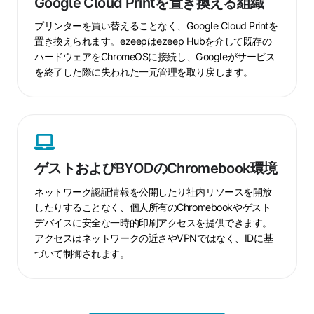
Google Cloud Printを置き換える組織
を
置
プリンターを買い替えることなく、Google Cloud Printを
き
置き換えられます。ezeepはezeep Hubを介して既存の
ハードウェアをChromeOSに接続し、Googleがサービス
換
を終了した際に失われた一元管理を取り戻します。
え
る
組
ゲ
織
ス
ト
ゲストおよびBYODのChromebook環境
お
よ
ネットワーク認証情報を公開したり社内リソースを開放
び
したりすることなく、個人所有のChromebookやゲスト
デバイスに安全な一時的印刷アクセスを提供できます。
BYOD
アクセスはネットワークの近さやVPNではなく、IDに基
の
づいて制御されます。
Chromebook
環
境