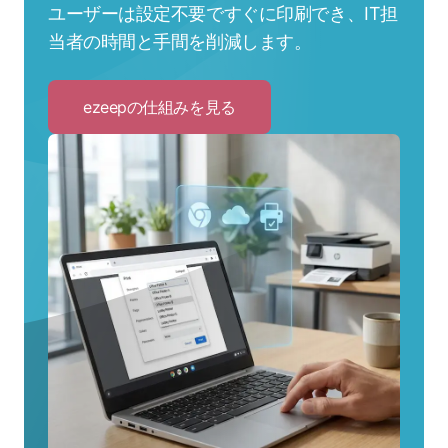
ユーザーは設定不要ですぐに印刷でき、IT担
当者の時間と手間を削減します。
ezeepの仕組みを見る
Click
to
ezeep
の
仕
組
み
を
見
る