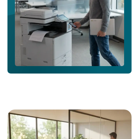
Pull
Printing
の
詳
細
を
見
る