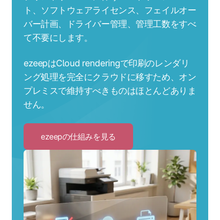
ト、ソフトウェアライセンス、フェイルオー
バー計画、ドライバー管理、管理工数をすべ
て不要にします。
ezeepはCloud renderingで印刷のレンダリ
ング処理を完全にクラウドに移すため、オン
プレミスで維持すべきものはほとんどありま
せん。
ezeepの仕組みを見る
Click
to
ezeep
の
仕
組
み
を