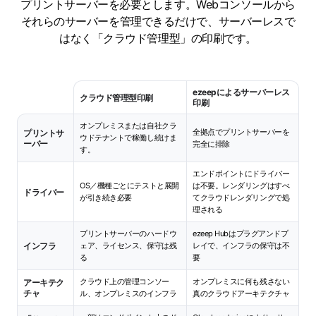
プリントサーバーを必要とします。Webコンソールから
それらのサーバーを管理できるだけで、サーバーレスで
はなく「クラウド管理型」の印刷です。
ezeepによるサーバーレス
クラウド管理型印刷
印刷
オンプレミスまたは自社クラ
全拠点でプリントサーバーを
プリントサ
ウドテナントで稼働し続けま
ーバー
完全に排除
す。
エンドポイントにドライバー
OS／機種ごとにテストと展開
は不要。レンダリングはすべ
ドライバー
が引き続き必要
てクラウドレンダリングで処
理される
プリントサーバーのハードウ
ezeep Hubはプラグアンドプ
インフラ
ェア、ライセンス、保守は残
レイで、インフラの保守は不
る
要
クラウド上の管理コンソー
オンプレミスに何も残さない
アーキテク
チャ
ル、オンプレミスのインフラ
真のクラウドアーキテクチャ