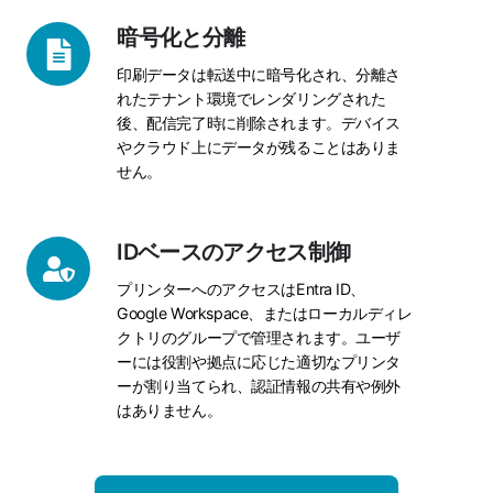
ド
専
暗
暗号化と分離
用
号
印刷データは転送中に暗号化され、分離さ
接
化
れたテナント環境でレンダリングされた
続
と
後、配信完了時に削除されます。デバイス
分
やクラウド上にデータが残ることはありま
離
せん。
ID
IDベースのアクセス制御
ベ
プリンターへのアクセスはEntra ID、
ー
Google Workspace、またはローカルディレ
ス
クトリのグループで管理されます。ユーザ
の
ーには役割や拠点に応じた適切なプリンタ
ア
ーが割り当てられ、認証情報の共有や例外
ク
はありません。
セ
ス
制