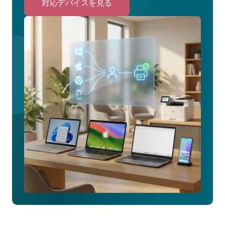
対応デバイスを見る
Click
to
対
応
デ
バ
イ
ス
を
見
る