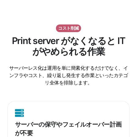
コスト削減
Print server がなくなると IT
がやめられる作業
サーバーレス化は運用を単に簡素化するだけでなく、イ
ンフラやコスト、繰り返し発生する作業といったカテゴ
リ全体を排除します。
サ
ー
サーバーの保守やフェイルオーバー計画
バ
が不要
ー