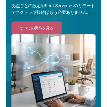
拠点ごとの設定やPrint Serversへのリモート
デスクトップ接続はもう必要ありません。
すべての機能を見る
Click
to
す
べ
て
の
機
能
を
見
る