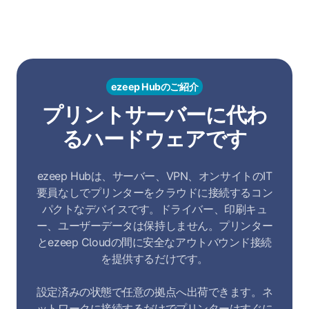
イ
セ
ン
ス
や
ハ
ezeep Hubのご紹介
ー
プリントサーバーに代わ
ド
るハードウェアです
ウ
ェ
ア
ezeep Hubは、サーバー、VPN、オンサイトのIT
更
要員なしでプリンターをクラウドに接続するコン
新
パクトなデバイスです。ドライバー、印刷キュ
が
ー、ユーザーデータは保持しません。プリンター
不
とezeep Cloudの間に安全なアウトバウンド接続
要
を提供するだけです。
で
す
設定済みの状態で任意の拠点へ出荷できます。ネ
ットワークに接続するだけでプリンターはすぐに