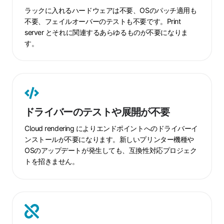
の
ラックに入れるハードウェアは不要、OSのパッチ適用も
保
不要、フェイルオーバーのテストも不要です。Print
守
server とそれに関連するあらゆるものが不要になりま
や
す。
フ
ェ
イ
ル
ド
オ
ラ
ドライバーのテストや展開が不要
ー
イ
バ
バ
Cloud rendering によりエンドポイントへのドライバーイ
ー
ー
ンストールが不要になります。新しいプリンター機種や
OSのアップデートが発生しても、互換性対応プロジェク
計
の
トを招きません。
画
テ
が
ス
不
ト
要
や
VPN
展
や
開