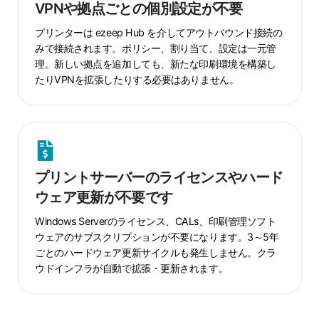
VPNや拠点ごとの個別設定が不要
拠
が
点
プリンターは ezeep Hub を介してアウトバウンド接続の
不
ご
みで接続されます。ポリシー、割り当て、設定は一元管
要
理。新しい拠点を追加しても、新たな印刷環境を構築し
と
たりVPNを拡張したりする必要はありません。
の
個
別
設
プ
定
リ
が
プリントサーバーのライセンスやハード
ン
不
ウェア更新が不要です
ト
要
サ
Windows Serverのライセンス、CALs、印刷管理ソフト
ー
ウェアのサブスクリプションが不要になります。3～5年
バ
ごとのハードウェア更新サイクルも発生しません。クラ
ー
ウドインフラが自動で拡張・更新されます。
の
ラ