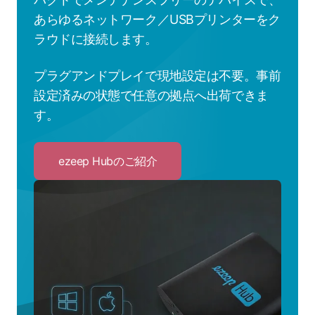
あらゆるネットワーク／USBプリンターをク
ラウドに接続します。
プラグアンドプレイで現地設定は不要。事前
設定済みの状態で任意の拠点へ出荷できま
す。
ezeep Hubのご紹介
Click
to
ezeep
Hub
の
ご
紹
介