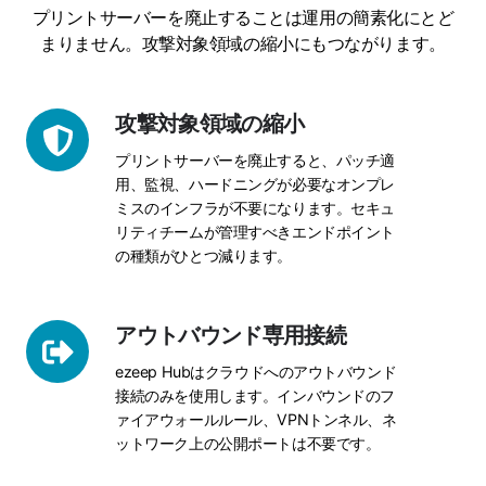
プリントサーバーを廃止することは運用の簡素化にとど
まりません。攻撃対象領域の縮小にもつながります。
攻
攻撃対象領域の縮小
撃
プリントサーバーを廃止すると、パッチ適
対
用、監視、ハードニングが必要なオンプレ
象
ミスのインフラが不要になります。セキュ
領
リティチームが管理すべきエンドポイント
域
の種類がひとつ減ります。
の
縮
小
ア
アウトバウンド専用接続
ウ
ezeep Hubはクラウドへのアウトバウンド
ト
接続のみを使用します。インバウンドのフ
バ
ァイアウォールルール、VPNトンネル、ネ
ウ
ットワーク上の公開ポートは不要です。
ン