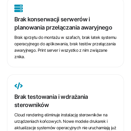
Brak
konserwacji
Brak konserwacji serwerów i
serwerów
planowania przełączania awaryjnego
i
planowania
Brak sprzętu do montażu w szafach, brak łatek systemu
przełączania
operacyjnego do aplikowania, brak testów przełączania
awaryjnego
awaryjnego. Print server i wszystko z nim związane
znika.
Brak
testowania
Brak testowania i wdrażania
i
sterowników
wdrażania
sterowników
Cloud rendering eliminuje instalację sterowników na
urządzeniach końcowych. Nowe modele drukarek i
aktualizacje systemów operacyjnych nie uruchamiają już