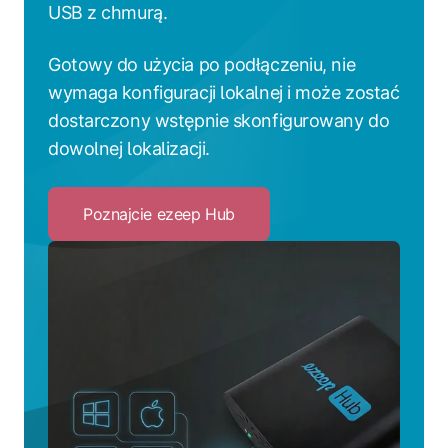
USB z chmurą.
Gotowy do użycia po podłączeniu, nie
wymaga konfiguracji lokalnej i może zostać
dostarczony wstępnie skonfigurowany do
dowolnej lokalizacji.
Poznajcie ezeep Hub
Click
to
Poznajcie
ezeep
Hub