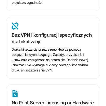
projektów zgodności.
Bez
VPN
Bez VPN i konfiguracji specyficznych
i
dla lokalizacji
konfiguracji
specyficznych
Drukarki łączą się przez ezeep Hub za pomocą
dla
połączenia wychodzącego. Zasady, przypisania i
lokalizacji
ustawienia zarządzane są centralnie. Dodanie nowej
lokalizacji nie wymaga budowy nowego środowiska
druku ani rozszerzania VPN.
No
Print
No Print Server Licensing or Hardware
Server