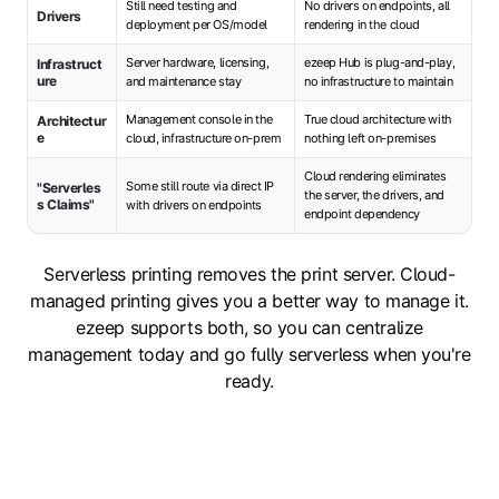
Still need testing and
No drivers on endpoints, all
Drivers
deployment per OS/model
rendering in the cloud
Server hardware, licensing,
ezeep Hub is plug-and-play,
Infrastruct
ure
and maintenance stay
no infrastructure to maintain
Management console in the
True cloud architecture with
Architectur
e
cloud, infrastructure on-prem
nothing left on-premises
Cloud rendering eliminates
Some still route via direct IP
"Serverles
the server, the drivers, and
s Claims"
with drivers on endpoints
endpoint dependency
Serverless printing removes the print server. Cloud-
managed printing gives you a better way to manage it.
ezeep supports both, so you can centralize
management today and go fully serverless when you're
ready.