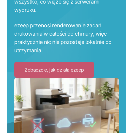
wszystko, co wiąże się z serwerami
wydruku.
ezeep przenosi renderowanie zadań
drukowania w całości do chmury, więc
praktycznie nic nie pozostaje lokalnie do
utrzymania.
Zobaczcie, jak działa ezeep
Click
to
Zobaczcie,
jak
działa
ezeep