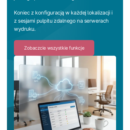
Koniec z konfiguracją w każdej lokalizacji i
z sesjami pulpitu zdalnego na serwerach
wydruku.
Zobaczcie wszystkie funkcje
Click
to
Zobaczcie
wszystkie
funkcje