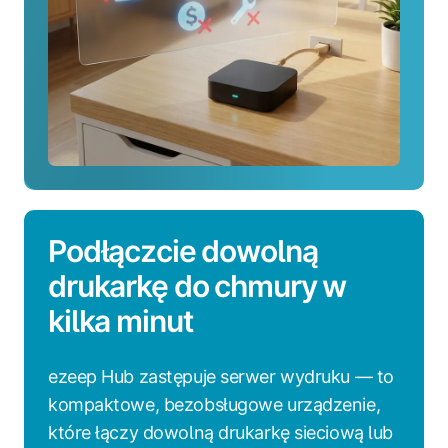
Podłączcie dowolną
drukarkę do chmury w
kilka minut
ezeep Hub zastępuje serwer wydruku — to
kompaktowe, bezobsługowe urządzenie,
które łączy dowolną drukarkę sieciową lub