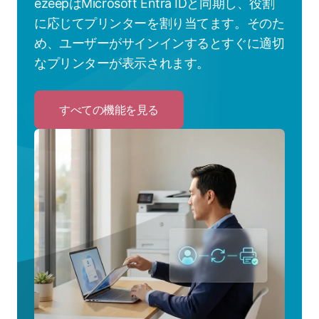
ezeepはMicrosoft Entra IDと同期し、役割
に応じてプリンターを割り当てます。そのた
め、ユーザーがサインインするとすぐに適切
なプリンターが表示されます。
すべての機能を見る
Click
to
す
べ
て
の
機
能
を
見
る