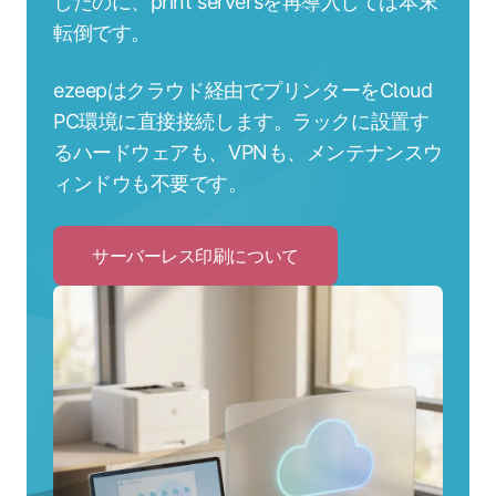
したのに、print serversを再導入しては本末
転倒です。
ezeepはクラウド経由でプリンターをCloud
PC環境に直接接続します。ラックに設置す
るハードウェアも、VPNも、メンテナンスウ
ィンドウも不要です。
サーバーレス印刷について
Click
to
サ
ー
バ
ー
レ
ス
印
刷