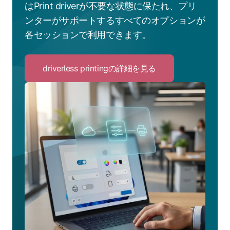
はPrint driverが不要な状態に保たれ、プリ
ンターがサポートするすべてのオプションが
各セッションで利用できます。
driverless printingの詳細を見る
Click
to
driverless
printing
の
詳
細
を
見
る