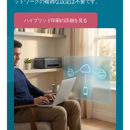
ットワークの複雑な設定は不要です。
ハイブリッド印刷の詳細を見る
Click
to
ハ
イ
ブ
リ
ッ
ド
印
刷
の
詳
細
を
見
る