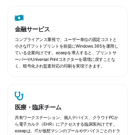
金
融
金融サービス
サ
ー
コンプライアンス重視で、ユーザー単位の固定コストと
ビ
小さなITフットプリントを前提にWindows 365を運用し
ている企業向けです。ezeepを導入すると、プリントサ
ス
ーバーやUniversal Printコネクターを環境に戻すことな
く、暗号化され監査対応の印刷を実現できます。
医
療・
臨
医療・臨床チーム
床
チ
共有ワークステーション、個人デバイス、クラウドPCか
ー
ら電子カルテ（EHR）にアクセスする臨床医向けです。
ezeepは、ITが仮想マシンのプールやデバイスごとのドラ
ム