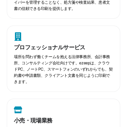
イバーを管理することなく、処方箋や検査結果、患者文
書の信頼できる印刷を提供します。
プ
ロ
フ
プロフェッショナルサービス
ェ
ッ
場所を問わず働くチームを抱える法律事務所、会計事務
シ
所、コンサルティング会社向けです。ezeepは、クラウ
ドPC、ノートPC、スマートフォンのいずれからでも、契
ョ
約書や申請書類、クライアント文書を同じように印刷で
ナ
きます。
ル
サ
ー
小
ビ
売・
ス
現
小売・現場業務
場