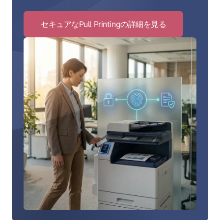
セキュアなPull Printingの詳細を見る
Click
to
セ
キ
ュ
ア
な
Pull
Printing
の
詳
細
を
見
る