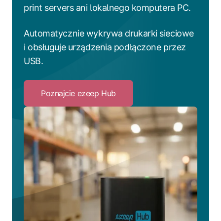
print servers ani lokalnego komputera PC.
Automatycznie wykrywa drukarki sieciowe
i obsługuje urządzenia podłączone przez
USB.
Poznajcie ezeep Hub
Click
to
Poznajcie
ezeep
Hub