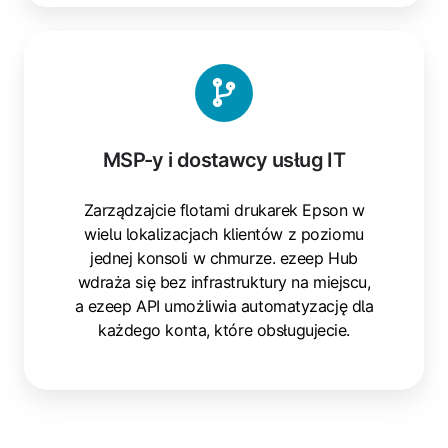
MSP-
y
i
dostawcy
usług
MSP-y i dostawcy usług IT
IT
Zarządzajcie flotami drukarek Epson w
wielu lokalizacjach klientów z poziomu
jednej konsoli w chmurze. ezeep Hub
wdraża się bez infrastruktury na miejscu,
a ezeep API umożliwia automatyzację dla
każdego konta, które obsługujecie.