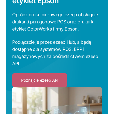
etykiet Epson
Oprócz druku biurowego ezeep obsługuje
drukarki paragonowe POS oraz drukarki
etykiet ColorWorks firmy Epson.
Podłączcie je przez ezeep Hub, a będą
dostępne dla systemów POS, ERP i
magazynowych za pośrednictwem ezeep
API.
Poznajcie ezeep API
Click
to
Poznajcie
ezeep
API