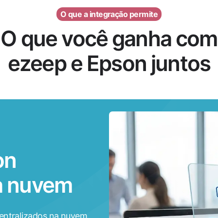
O que a integração permite
O que você ganha com
ezeep e Epson juntos
on
a nuvem
entralizados na nuvem.