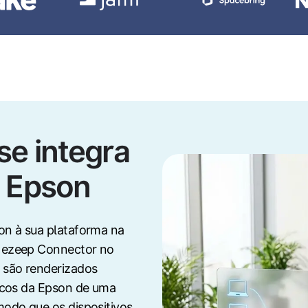
e integra
s Epson
on à sua plataforma na
 ezeep Connector no
 são renderizados
icos da Epson de uma
odo que os dispositivos