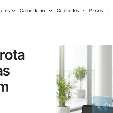
tores
Casos de uso
Conteúdos
Preços
rota
as
em