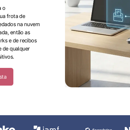
a o
ua frota de
pedados na nuvem
ada, então as
ks e de recibos
e de qualquer
itivos.
sta