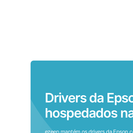
Drivers da Eps
hospedados n
ezeep mantém os drivers da Epson c