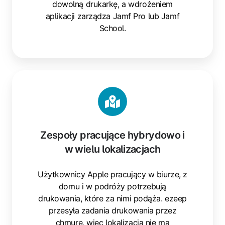
dowolną drukarkę, a wdrożeniem
aplikacji zarządza Jamf Pro lub Jamf
School.
Zespoły
pracujące
hybrydowo
i
w
Zespoły pracujące hybrydowo i
wielu
w wielu lokalizacjach
lokalizacjach
Użytkownicy Apple pracujący w biurze, z
domu i w podróży potrzebują
drukowania, które za nimi podąża. ezeep
przesyła zadania drukowania przez
chmurę, więc lokalizacja nie ma