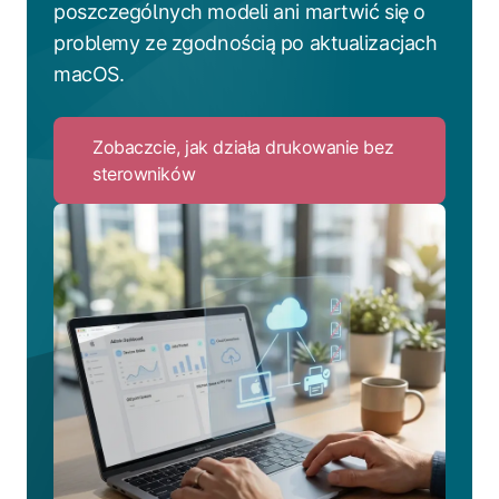
poszczególnych modeli ani martwić się o
problemy ze zgodnością po aktualizacjach
macOS.
Zobaczcie, jak działa drukowanie bez
sterowników
Click
to
Zobaczcie,
jak
działa
drukowanie
bez
sterowników