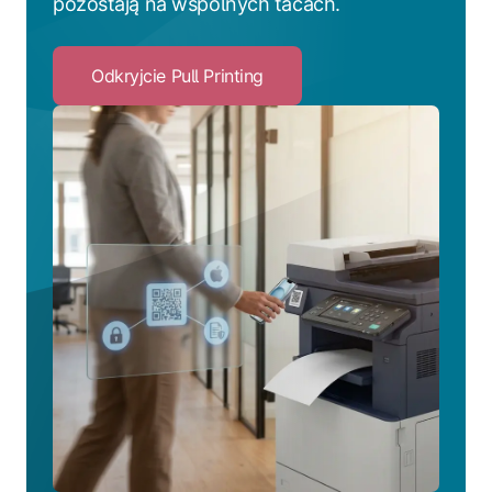
pozostają na wspólnych tacach.
Odkryjcie Pull Printing
Click
to
Odkryjcie
Pull
Printing