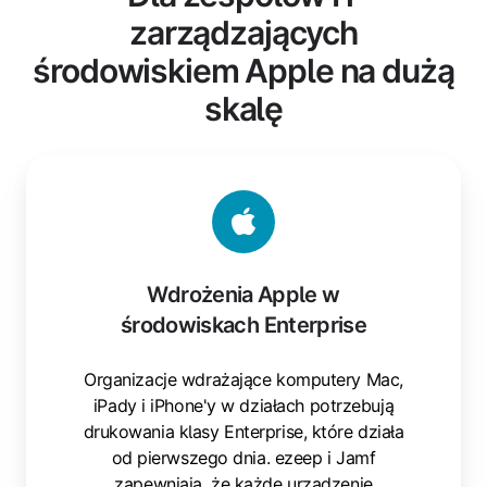
zarządzających
środowiskiem Apple na dużą
skalę
Wdrożenia
Apple
w
środowiskach
Enterprise
Wdrożenia Apple w
środowiskach Enterprise
Organizacje wdrażające komputery Mac,
iPady i iPhone'y w działach potrzebują
drukowania klasy Enterprise, które działa
od pierwszego dnia. ezeep i Jamf
zapewniają, że każde urządzenie