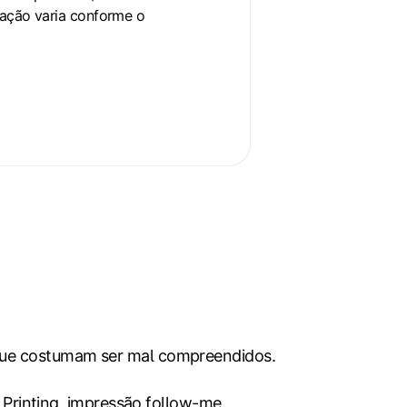
ração varia conforme o
que costumam ser mal compreendidos.
 Printing, impressão follow-me,