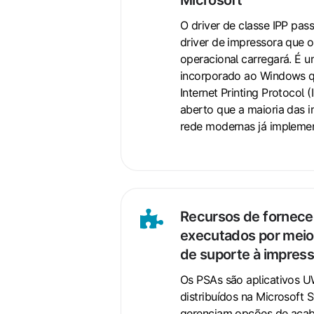
o
driver
O driver de classe IPP pass
de
driver de impressora que o
operacional carregará. É u
classe
incorporado ao Windows q
IPP
Internet Printing Protocol 
da
aberto que a maioria das 
Microsoft
rede modernas já implemen
Recursos de fornec
Recursos
executados por meio 
de
de suporte à impres
fornecedores
executados
Os PSAs são aplicativos 
por
distribuídos na Microsoft S
gerenciam opções de aca