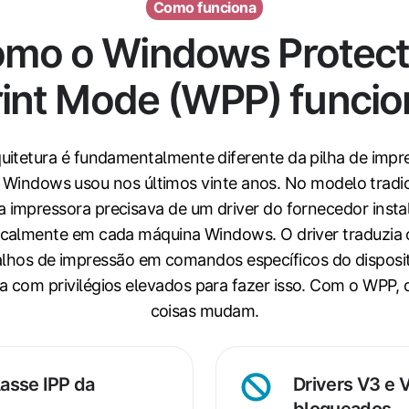
Como funciona
mo o Windows Protec
rint Mode (WPP) funcio
quitetura é fundamentalmente diferente da pilha de impr
 Windows usou nos últimos vinte anos. No modelo tradic
a impressora precisava de um driver do fornecedor insta
ocalmente em cada máquina Windows. O driver traduzia 
alhos de impressão em comandos específicos do disposit
a com privilégios elevados para fazer isso. Com o WPP, 
coisas mudam.
lasse IPP da
Drivers V3 e 
Drivers
bloqueados