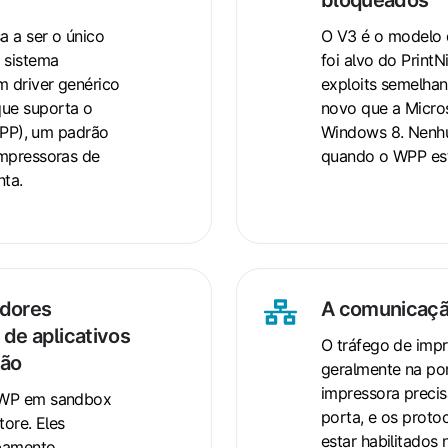
V3
e
a a ser o único
O V3 é o modelo d
V4
 sistema
foi alvo do Print
m driver genérico
exploits semelhan
de
ue suporta o
novo que a Micro
terceiros
(IPP), um padrão
Windows 8. Nenhu
são
impressoras de
quando o WPP est
bloqueados
ta.
edores
A comunicação
A
de aplicativos
comunicação
O tráfego de impr
são
ocorre
geralmente na po
por
impressora precis
UWP em sandbox
porta, e os proto
IPP
tore. Eles
estar habilitados
bamento