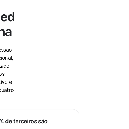
ted
na
essão
ional,
lado
os
ivo e
quatro
V4 de terceiros são