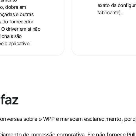
exato da configu
o, dobra em
fabricante).
ançadas e outras
s do fornecedor
 O driver em si não
ionais são
lo aplicativo.
faz
onversas sobre o WPP e merecem esclarecimento, por
iamento de impressão corporativa. Ele não fornece Pull