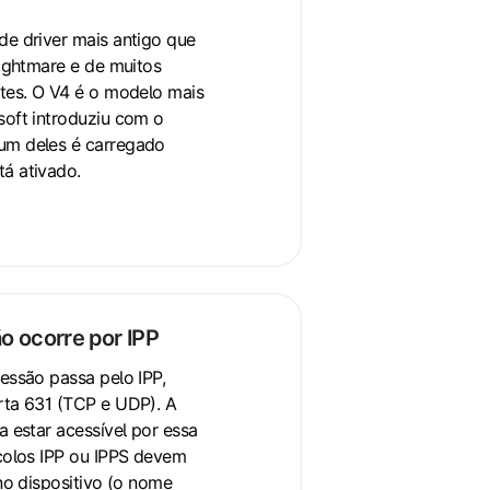
e driver mais antigo que
Nightmare e de muitos
tes. O V4 é o modelo mais
soft introduziu com o
m deles é carregado
á ativado.
 ocorre por IPP
essão passa pelo IPP,
rta 631 (TCP e UDP). A
a estar acessível por essa
colos IPP ou IPPS devem
 no dispositivo (o nome