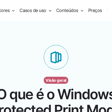
tores
Casos de uso
Conteúdos
Preços
Visão geral
O que é o Window
rotected Print Mo