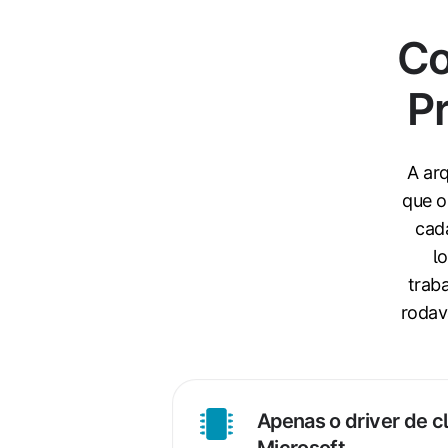
Co
P
A ar
que o
cad
l
trab
rodav
Apenas o driver de c
Apenas
Microsoft