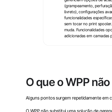
meio
(grampeamento, perfuraçã
de
livreto), configurações av
aplicativos
funcionalidades específica
de
sem tocar no print spooler.
suporte
muda. Funcionalidades opc
à
adicionadas em camadas pe
impressão
O que o WPP não 
Alguns pontos surgem repetidamente em c
O WPP não substitui uma solução de gerenc