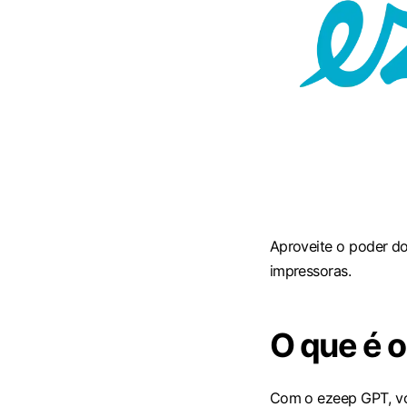
Aproveite o poder d
impressoras.
O que é 
Com o ezeep GPT, voc