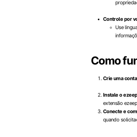
propriedad
Controle por vo
Use lingu
informaçõ
Como fu
Crie uma cont
Instale o ezee
extensão ezeep
Conecte e co
quando solicita