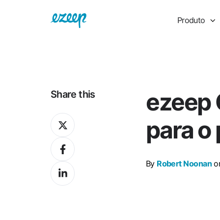
Produto
ezeep 
Share this
Share
para o
on
Share
X
on
By
Robert Noonan
on
Share
Facebook
on
LinkedIn