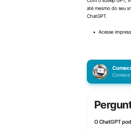
Com o ezeep GPT, v
até mesmo do seu sm
ChatGPT.
Acesse
impres
Comece 
Comece h
Pergun
O ChatGPT pode