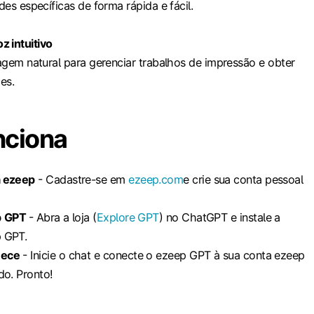
es específicas de forma rápida e fácil.
z intuitivo
agem natural para gerenciar trabalhos de impressão e obter
es.
nciona
a ezeep
- Cadastre-se em
ezeep.com
e crie sua conta pessoal
p
GPT
- Abra a loja (
Explore GPT
) no ChatGPT e instale a
 GPT.
mece
- Inicie o chat e conecte o ezeep GPT à sua conta ezeep
do. Pronto!