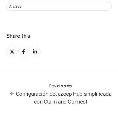
Archive
Share this
Share
Share
Share
on
on
on
X
Facebook
LinkedIn
Previous story
← Configuración del ezeep Hub simplificada
con Claim and Connect