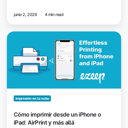
junio 2, 2026
4 min read
Cómo
imprimir
desde
un
iPhone
o
iPad:
AirPrint
y
más
Impresión en la nube
allá
Cómo imprimir desde un iPhone o
iPad: AirPrint y más allá