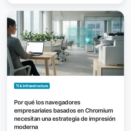
Por
qué
los
navegadores
empresariales
basados
en
Chromium
necesitan
una
estrategia
TI & Infraestructura
de
impresión
Por qué los navegadores
moderna
empresariales basados en Chromium
necesitan una estrategia de impresión
moderna