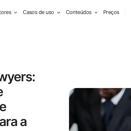
tores
Casos de uso
Conteúdos
Preços
wyers:
e
te
ara a