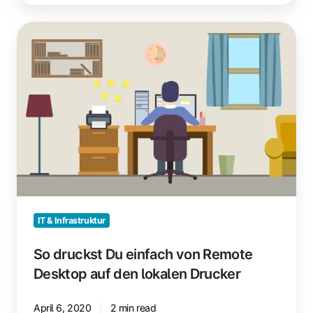
So
druckst
Du
einfach
von
Remote
Desktop
auf
den
lokalen
Drucker
IT & Infrastruktur
So druckst Du einfach von Remote
Desktop auf den lokalen Drucker
April 6, 2020
2 min read