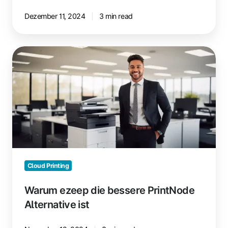
Dezember 11, 2024
3 min read
Warum
ezeep
die
bessere
PrintNode
Alternative
ist
Cloud Printing
Warum ezeep die bessere PrintNode
Alternative ist