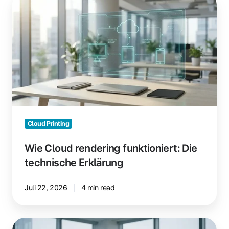
Cloud
rendering
funktioniert:
Die
technische
Erklärung
Cloud Printing
Wie Cloud rendering funktioniert: Die
technische Erklärung
Juli 22, 2026
4 min read
Warum