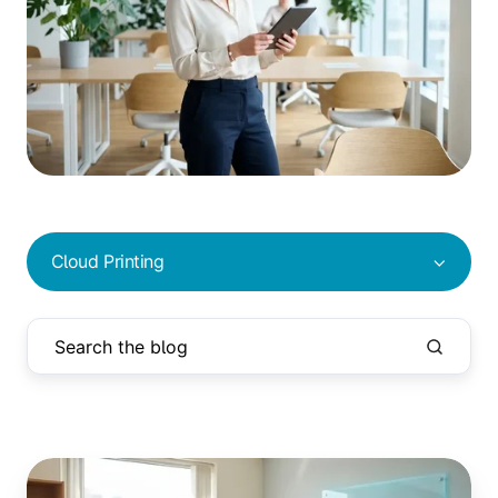
Cloud Printing
So
migrierst