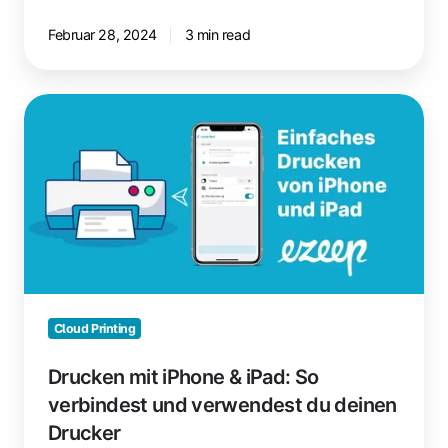
Februar 28, 2024
3 min read
Drucken
mit
iPhone
&
iPad:
So
verbindest
und
verwendest
du
Cloud Printing
deinen
Drucker
Drucken mit iPhone & iPad: So
verbindest und verwendest du deinen
Drucker