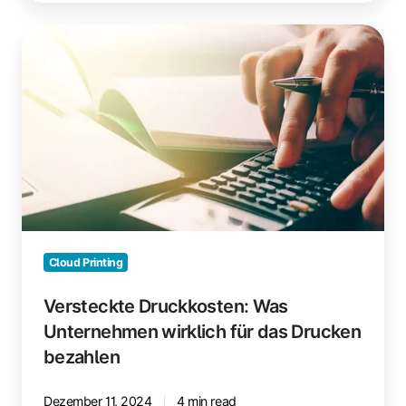
Versteckte
Druckkosten:
Was
Unternehmen
wirklich
für
das
Drucken
bezahlen
Cloud Printing
Versteckte Druckkosten: Was
Unternehmen wirklich für das Drucken
bezahlen
Dezember 11, 2024
4 min read