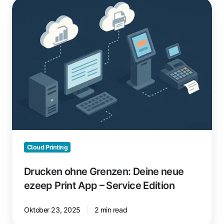
Drucken
ohne
Grenzen:
Deine
neue
ezeep
Print
App
–
Service
Edition
Cloud Printing
Drucken ohne Grenzen: Deine neue
ezeep Print App – Service Edition
Oktober 23, 2025
2 min read