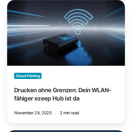
Drucken
ohne
Grenzen:
Dein
WLAN-
fähiger
ezeep
Hub
ist
da
Cloud Printing
Drucken ohne Grenzen: Dein WLAN-
fähiger ezeep Hub ist da
November 24, 2025
2 min read