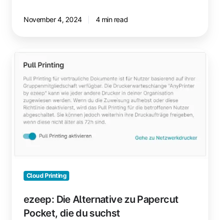
November 4, 2024
4 min read
ezeep:
Die
Alternative
zu
Papercut
Pocket,
die
du
suchst
Cloud Printing
ezeep: Die Alternative zu Papercut
Pocket, die du suchst