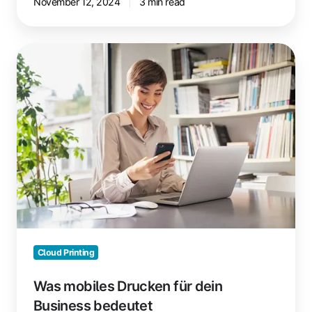
November 12, 2024
3 min read
Was
mobiles
Drucken
für
dein
Business
bedeutet
Cloud Printing
Was mobiles Drucken für dein
Business bedeutet