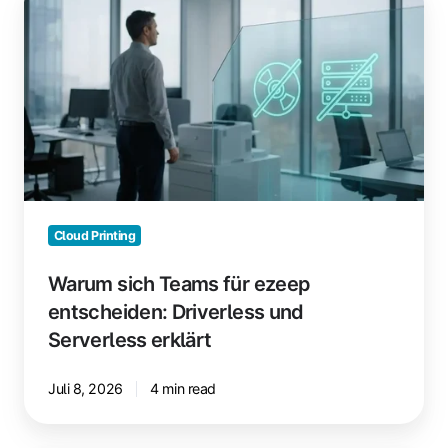
sich
Teams
für
ezeep
entscheiden:
Driverless
und
Serverless
erklärt
Cloud Printing
Warum sich Teams für ezeep
entscheiden: Driverless und
Serverless erklärt
Juli 8, 2026
4 min read