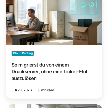
du
von
einem
Druckserver,
ohne
eine
Ticket-
Flut
auszulösen
Cloud Printing
So migrierst du von einem
Druckserver, ohne eine Ticket-Flut
auszulösen
Juli 28, 2026
6 min read
Wie