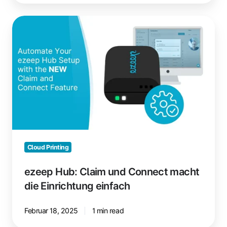
ezeep
Hub:
Claim
und
Connect
macht
die
Einrichtung
einfach
Cloud Printing
ezeep Hub: Claim und Connect macht
die Einrichtung einfach
Februar 18, 2025
1 min read