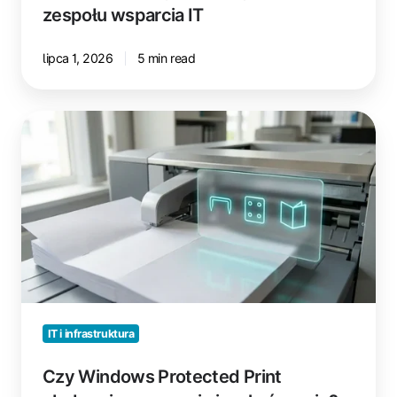
zespołu wsparcia IT
lipca 1, 2026
5 min read
Czy
Windows
Protected
Print
obsługuje
zszywanie
i
wykańczanie?
IT i infrastruktura
Czy Windows Protected Print