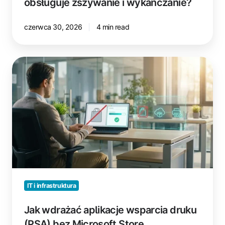
obsługuje zszywanie i wykańczanie?
czerwca 30, 2026
4 min read
Jak
wdrażać
aplikacje
wsparcia
druku
(PSA)
bez
Microsoft
Store
IT i infrastruktura
Jak wdrażać aplikacje wsparcia druku
(PSA) bez Microsoft Store