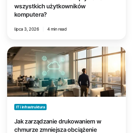
wszystkich użytkowników
komputera?
lipca 3, 2026
4 min read
Jak
zarządzanie
drukowaniem
w
chmurze
zmniejsza
obciążenie
zespołu
wsparcia
IT i infrastruktura
IT
Jak zarządzanie drukowaniem w
chmurze zmniejsza obciążenie