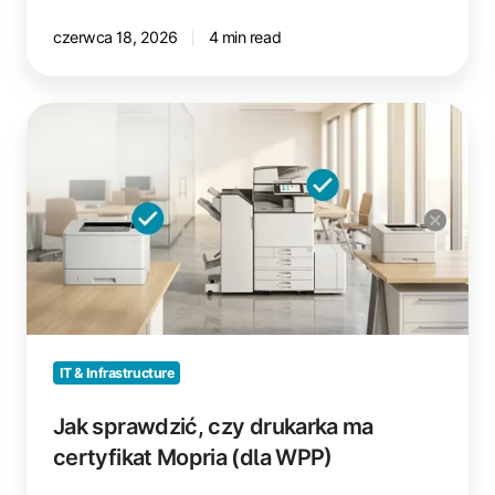
czerwca 18, 2026
4 min read
Jak
sprawdzić,
czy
drukarka
ma
certyfikat
Mopria
(dla
WPP)
IT & Infrastructure
Jak sprawdzić, czy drukarka ma
certyfikat Mopria (dla WPP)