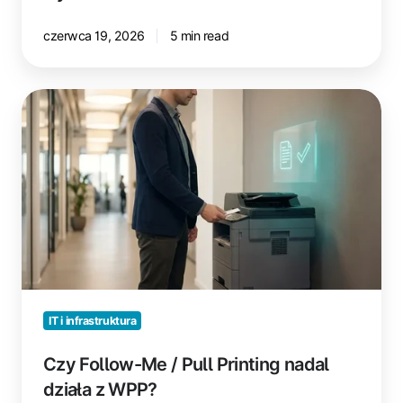
czerwca 19, 2026
5 min read
Czy
Follow-
Me
/
Pull
Printing
nadal
działa
z
WPP?
IT i infrastruktura
Czy Follow-Me / Pull Printing nadal
działa z WPP?