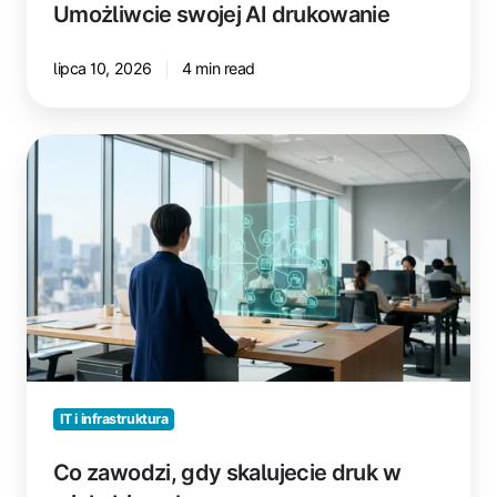
Umożliwcie swojej AI drukowanie
lipca 10, 2026
4 min read
Co
zawodzi,
gdy
skalujecie
druk
w
wielu
biurach
IT i infrastruktura
Co zawodzi, gdy skalujecie druk w