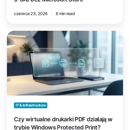
czerwca 23, 2026
6 min read
Czy
wirtualne
drukarki
PDF
działają
w
trybie
Windows
Protected
Print?
IT & Infrastructure
Czy wirtualne drukarki PDF działają w
trybie Windows Protected Print?