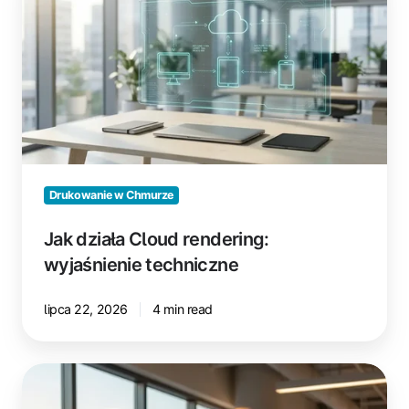
Cloud
rendering:
wyjaśnienie
techniczne
Drukowanie w Chmurze
Jak działa Cloud rendering:
wyjaśnienie techniczne
lipca 22, 2026
4 min read
ezeep
MCP