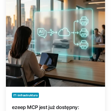
jest
już
dostępny:
Umożliwcie
swojej
AI
drukowanie
IT i infrastruktura
ezeep MCP jest już dostępny: