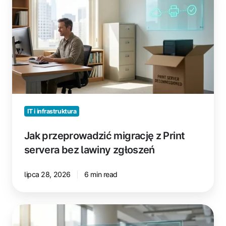
migrację
z
Print
servera
bez
lawiny
zgłoszeń
IT i infrastruktura
Jak przeprowadzić migrację z Print
servera bez lawiny zgłoszeń
lipca 28, 2026
6 min read
Jak
działa