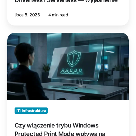
lipca 8, 2026
4 min read
Czy
włączenie
trybu
Windows
Protected
Print
Mode
wpływa
na
wszystkich
użytkowników
IT i infrastruktura
komputera?
Czy włączenie trybu Windows
Protected Print Mode wpływa na