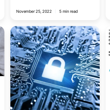
November 25, 2022
5 min read
Lexmark
S
Drucker-
dr
Firmware:
d
Kritische
si
Sicherheitslücke
üb
gefunden
di
C