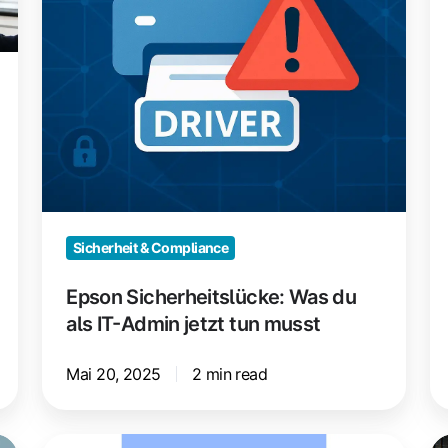
IT-
3
Admin
Li
jetzt
De
tun
Ze
musst
Tr
D
fü
d
m
Sicherheit & Compliance
Ar
Epson Sicherheitslücke: Was du
als IT-Admin jetzt tun musst
Mai 20, 2025
2 min read
Browser-
N