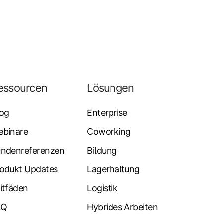
essourcen
Lösungen
log
Enterprise
ebinare
Coworking
undenreferenzen
Bildung
odukt Updates
Lagerhaltung
itfäden
Logistik
AQ
Hybrides Arbeiten