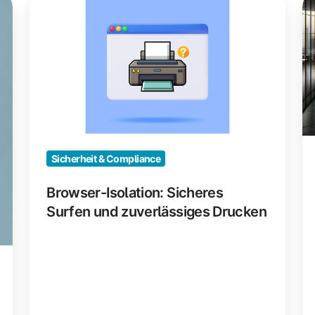
Isolation:
M
Sicheres
fü
Surfen
si
und
D
zuverlässiges
Drucken
Sicherheit & Compliance
Browser-Isolation: Sicheres
Surfen und zuverlässiges Drucken