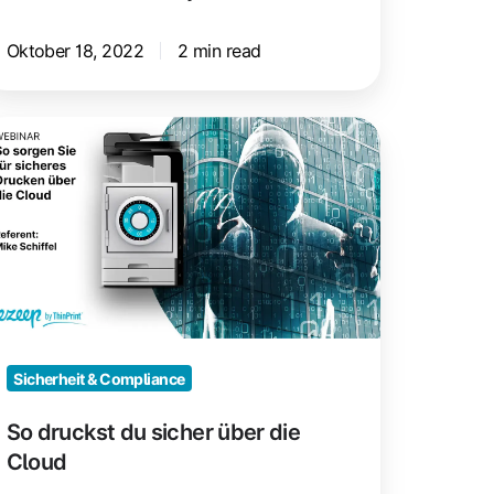
Oktober 18, 2022
2 min read
o
uckst
u
cher
er
e
loud
Sicherheit & Compliance
So druckst du sicher über die
Cloud