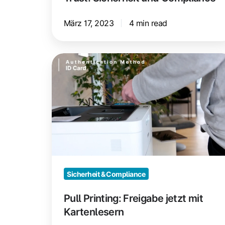
März 17, 2023
4 min read
Pull
Printing:
Freigabe
jetzt
mit
Kartenlesern
Sicherheit & Compliance
Pull Printing: Freigabe jetzt mit
Kartenlesern