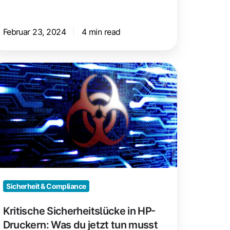
Februar 23, 2024
4 min read
itische
cherheitslücke
P-
uckern:
as
u
tzt
n
Sicherheit & Compliance
usst
Kritische Sicherheitslücke in HP-
Druckern: Was du jetzt tun musst