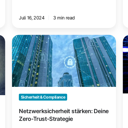
Juli 16, 2024
3 min read
Netzwerksicherheit
Kr
stärken:
Si
Deine
in
Zero-
H
Trust-
Dr
Strategie
W
d
je
Sicherheit & Compliance
tu
Netzwerksicherheit stärken: Deine
m
Zero-Trust-Strategie