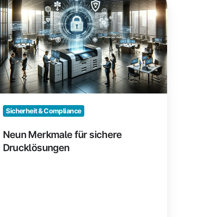
erkmale
r
chere
rucklösungen
Sicherheit & Compliance
Neun Merkmale für sichere
Drucklösungen