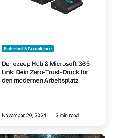
65
nk:
in
ro-
ust-
ruck
Sicherheit & Compliance
r
en
Der ezeep Hub & Microsoft 365
odernen
Link: Dein Zero-Trust-Druck für
beitsplatz
den modernen Arbeitsplatz
November 20, 2024
3 min read
eun