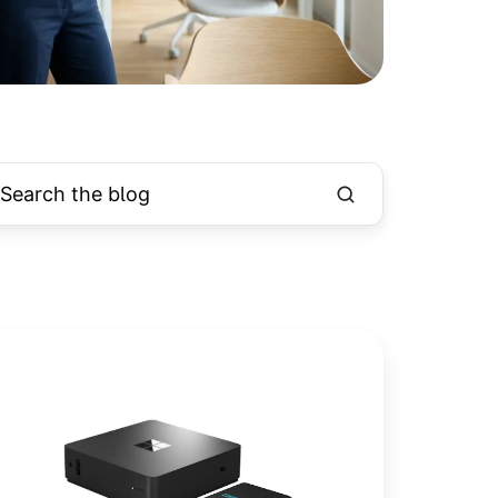
er
zeep
ub
crosoft