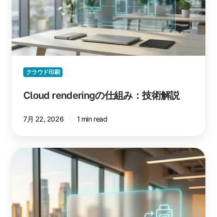
組
法
み：
技
術
解
説
クラウド印刷
Cloud renderingの仕組み：技術解説
7月 22, 2026
1 min read
ezeep
MCP
提
供
開
始：