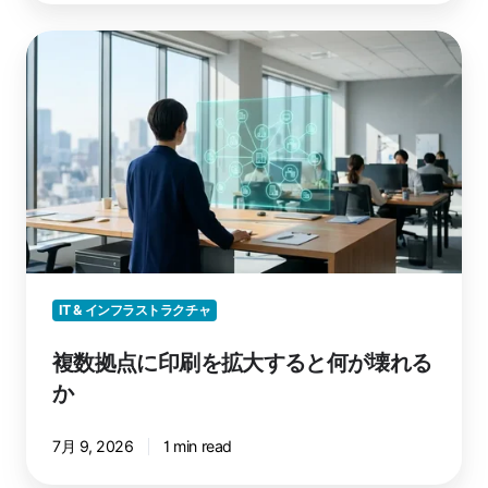
複
数
拠
点
に
印
刷
を
拡
大
す
IT & インフラストラクチャ
る
と
複数拠点に印刷を拡大すると何が壊れる
何
か
が
壊
7月 9, 2026
1 min read
れ