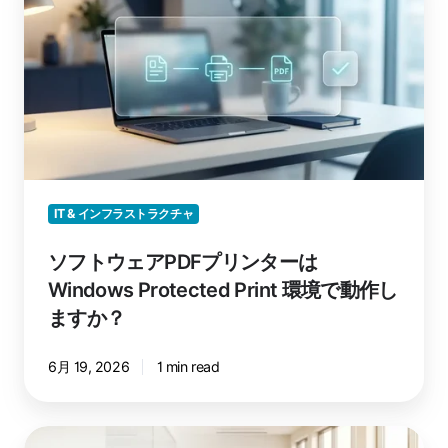
る
ト
方
ウ
法
ェ
ア
PDF
プ
リ
ン
タ
IT & インフラストラクチャ
ー
は
ソフトウェアPDFプリンターは
Windows
Windows Protected Print 環境で動作し
Protected
ますか？
Print
環
6月 19, 2026
1 min read
境
で
動
プ