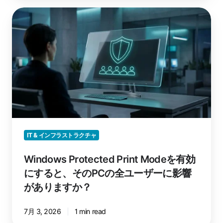
バ
Windows
ー
Protected
レ
Print
ス
Mode
を
を
解
有
説
効
に
す
る
と、
IT & インフラストラクチャ
そ
の
Windows Protected Print Modeを有効
PC
にすると、そのPCの全ユーザーに影響
の
がありますか？
全
ユ
7月 3, 2026
1 min read
ー