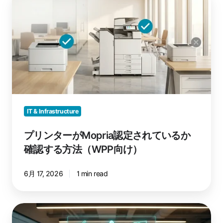
作
リ
し
ン
ま
タ
す
ー
か？
が
Mopria
認
定
さ
IT & Infrastructure
れ
て
プリンターがMopria認定されているか
い
確認する方法（WPP向け）
る
か
6月 17, 2026
1 min read
確
認
す
WPP
る
環
方