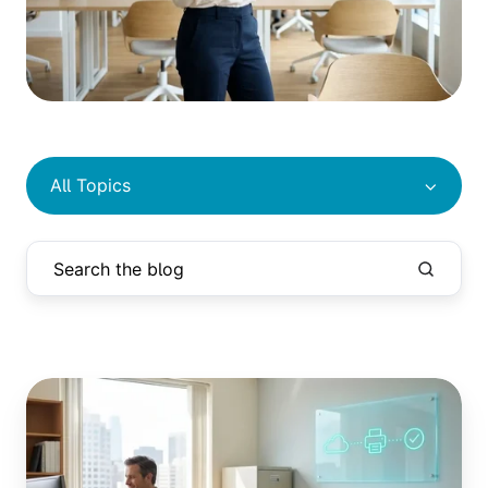
All Topics
プ
リ
ン
ト