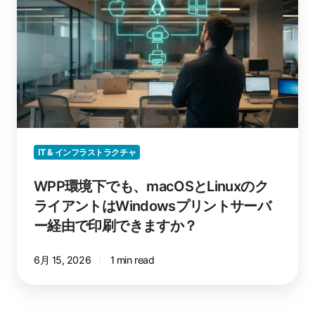
境
法
下
（WPP
で
向
も、
け）
macOS
と
Linux
の
ク
IT & インフラストラクチャ
ラ
イ
WPP環境下でも、macOSとLinuxのク
ア
ライアントはWindowsプリントサーバ
ン
ー経由で印刷できますか？
ト
は
6月 15, 2026
1 min read
Windows
プ
リ