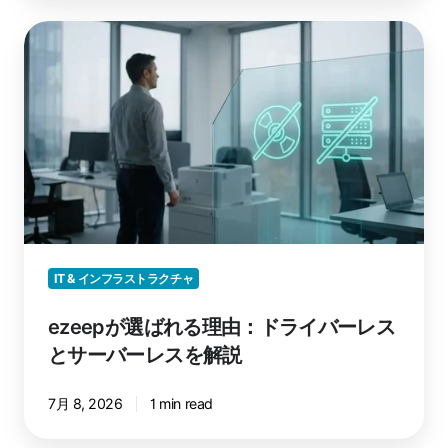
る
か
ezeep
が
選
ば
れ
る
理
由：
ド
ラ
イ
IT & インフラストラクチャ
バ
ー
ezeepが選ばれる理由：ドライバーレス
レ
とサーバーレスを解説
ス
と
7月 8, 2026
1 min read
サ
ー