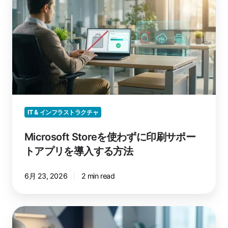
し
を
て
使
い
わ
ま
ず
す
に
か？
印
刷
サ
ポ
IT & インフラストラクチャ
ー
ト
Microsoft Storeを使わずに印刷サポー
ア
トアプリを導入する方法
プ
リ
6月 23, 2026
2 min read
を
導
入
ソ
す
フ