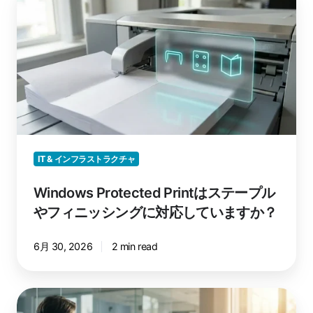
を
Protected
軽
Print
減
は
す
ス
る
テ
方
ー
法
プ
ル
や
フ
IT & インフラストラクチャ
ィ
Windows Protected Printはステープル
ニ
ッ
やフィニッシングに対応していますか？
シ
ン
6月 30, 2026
2 min read
グ
に
対
Microsoft
応
Store