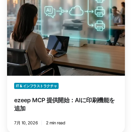
AI
に
印
刷
機
能
を
追
加
IT & インフラストラクチャ
ezeep MCP 提供開始：AIに印刷機能を
追加
7月 10, 2026
2 min read