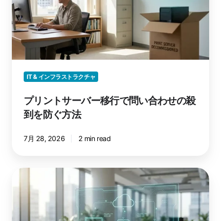
サ
ー
バ
ー
移
行
で
IT & インフラストラクチャ
問
い
プリントサーバー移行で問い合わせの殺
合
到を防ぐ方法
わ
せ
7月 28, 2026
2 min read
の
殺
到
Cloud
を
rendering
防
の
ぐ
仕
方