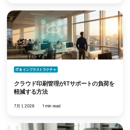
ザ
ー
ク
に
ラ
影
ウ
響
ド
が
印
あ
刷
り
管
ま
理
す
が
IT & インフラストラクチャ
か？
IT
クラウド印刷管理がITサポートの負荷を
サ
ポ
軽減する方法
ー
ト
7月 1, 2026
1 min read
の
負
荷
Windows