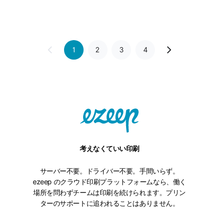
ン
ト
サ
ー
バ
1
2
3
4
ー
経
由
で
印
刷
で
き
考えなくていい印刷
ま
す
サーバー不要。ドライバー不要。手間いらず。
か？
ezeep のクラウド印刷プラットフォームなら、働く
場所を問わずチームは印刷を続けられます。プリン
ターのサポートに追われることはありません。