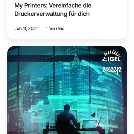
My Printers: Vereinfache die
Druckerverwaltung für dich
Juni 11, 2021
1 min read
ezeep
&
IGEL
OS:
Dein
Dream
Team
für
das
Drucken
mit
Azure