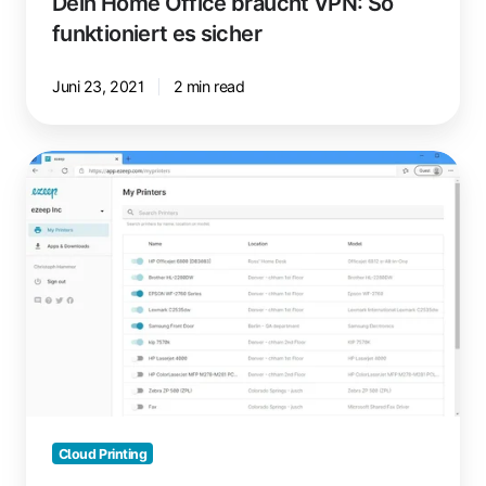
Dein Home Office braucht VPN: So
funktioniert es sicher
Juni 23, 2021
2 min read
My
Printers:
Vereinfache
die
Druckerverwaltung
für
dich
Cloud Printing