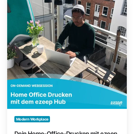
Office-
Drucken
mit
ezeep
Hub
Modern Workplace
Dein Home-Office-Drucken mit ezeep