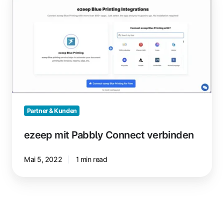
Pabbly
Connect
verbinden
Partner & Kunden
ezeep mit Pabbly Connect verbinden
Mai 5, 2022
1 min read