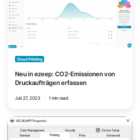
ezeep:
CO2-
Emissionen
von
Druckaufträgen
erfassen
Cloud Printing
Neu in ezeep: CO2-Emissionen von
Druckaufträgen erfassen
Juli 27, 2023
1 min read
Drucker
per
GPO