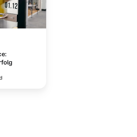
ce:
rfolg
d