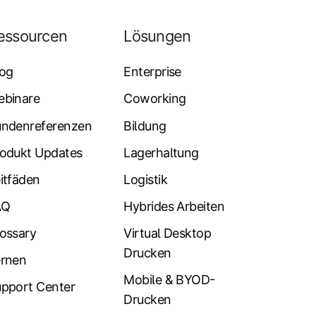
essourcen
Lösungen
log
Enterprise
ebinare
Coworking
undenreferenzen
Bildung
odukt Updates
Lagerhaltung
itfäden
Logistik
AQ
Hybrides Arbeiten
ossary
Virtual Desktop
Drucken
ernen
Mobile & BYOD-
pport Center
Drucken