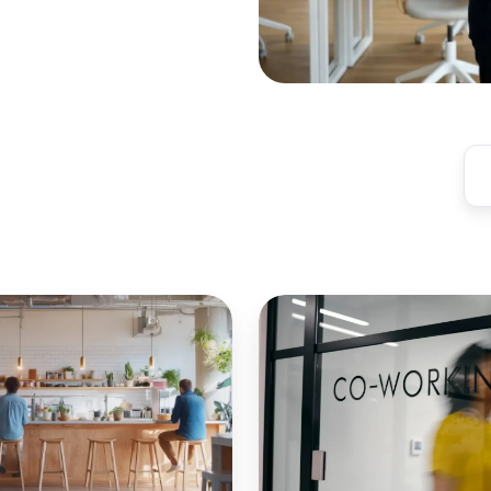
Dein
Coworking
Space:
Spezialisierung
für
Erfolg