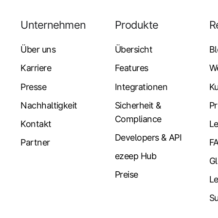
Unternehmen
Produkte
R
Über uns
Übersicht
B
Karriere
Features
W
Presse
Integrationen
K
Nachhaltigkeit
Sicherheit &
Pr
Compliance
Kontakt
Le
Developers & API
Partner
F
ezeep Hub
Gl
Preise
L
Su