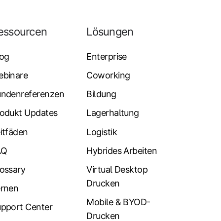
essourcen
Lösungen
log
Enterprise
ebinare
Coworking
undenreferenzen
Bildung
odukt Updates
Lagerhaltung
itfäden
Logistik
AQ
Hybrides Arbeiten
ossary
Virtual Desktop
Drucken
ernen
Mobile & BYOD-
pport Center
Drucken