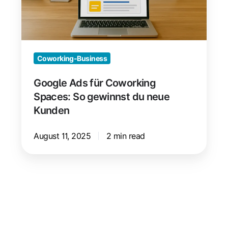
gewinnst
du
neue
Kunden
Coworking-Business
Google Ads für Coworking
Spaces: So gewinnst du neue
Kunden
August 11, 2025
2 min read