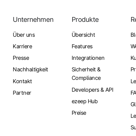
Unternehmen
Produkte
R
Über uns
Übersicht
B
Karriere
Features
W
Presse
Integrationen
K
Nachhaltigkeit
Sicherheit &
Pr
Compliance
Kontakt
Le
Developers & API
Partner
F
ezeep Hub
Gl
Preise
L
Su