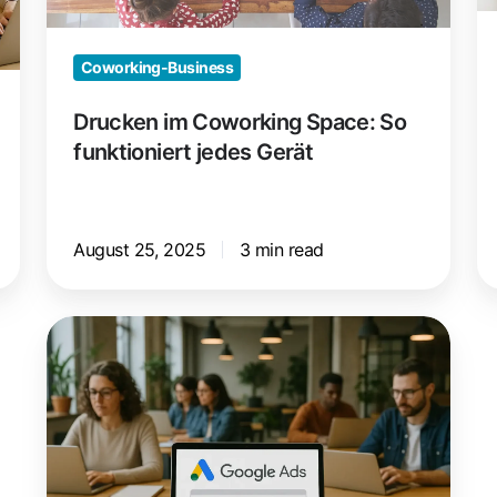
jedes
PC
Gerät
ei
g
Coworking-Business
Drucken im Coworking Space: So
funktioniert jedes Gerät
August 25, 2025
3 min read
Google
Ads
für
Coworking
Spaces:
So