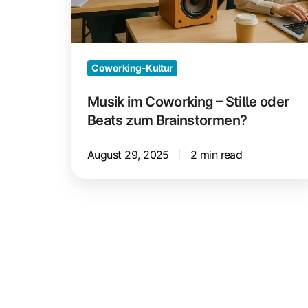
Beats
zum
Brainstormen?
Coworking-Kultur
Musik im Coworking – Stille oder
Beats zum Brainstormen?
August 29, 2025
2 min read