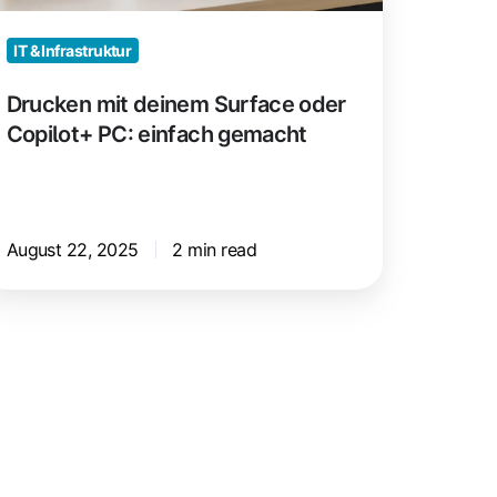
:
nfach
IT & Infrastruktur
emacht
Drucken mit deinem Surface oder
Copilot+ PC: einfach gemacht
August 22, 2025
2 min read