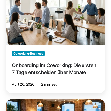
Coworking:
Die
ersten
7
Tage
entscheiden
über
Monate
Coworking-Business
Onboarding im Coworking: Die ersten
7 Tage entscheiden über Monate
April 20, 2026
2 min read
Events,
die