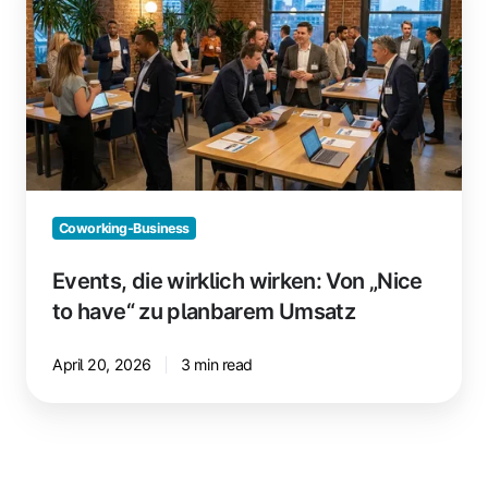
wirklich
wirken:
Von
„Nice
to
have“
zu
planbarem
Umsatz
Coworking-Business
Events, die wirklich wirken: Von „Nice
to have“ zu planbarem Umsatz
April 20, 2026
3 min read