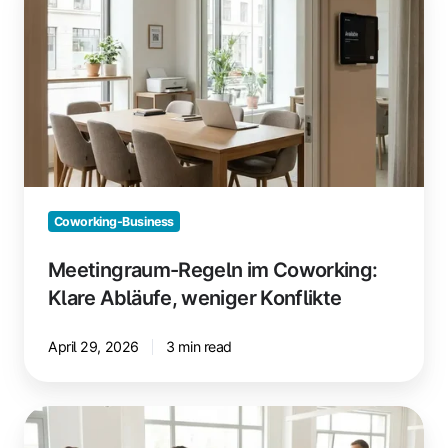
im
Coworking:
Klare
Abläufe,
weniger
Konflikte
Coworking-Business
Meetingraum-Regeln im Coworking:
Klare Abläufe, weniger Konflikte
April 29, 2026
3 min read
Onboarding
im