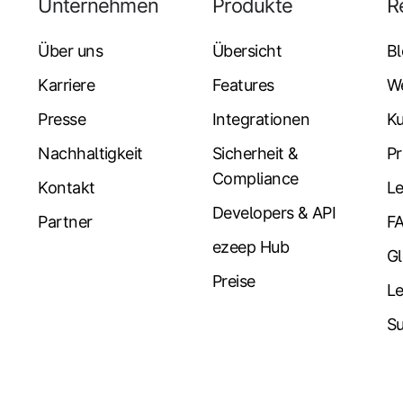
Unternehmen
Produkte
R
Über uns
Übersicht
B
Karriere
Features
W
Presse
Integrationen
K
Nachhaltigkeit
Sicherheit &
Pr
Compliance
Kontakt
Le
Developers & API
Partner
F
ezeep Hub
Gl
Preise
L
Su