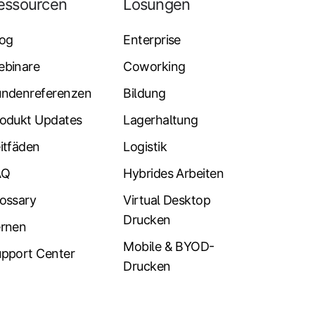
essourcen
Lösungen
log
Enterprise
ebinare
Coworking
undenreferenzen
Bildung
odukt Updates
Lagerhaltung
itfäden
Logistik
AQ
Hybrides Arbeiten
ossary
Virtual Desktop
Drucken
ernen
Mobile & BYOD-
pport Center
Drucken