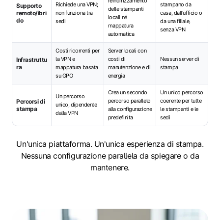
reindirizzamento
Richiede una VPN;
stampano da
Supporto
delle stampanti
remoto/ibri
non funziona tra
casa, dall'ufficio o
locali né
do
sedi
da una filiale,
mappatura
senza VPN
automatica
Costi ricorrenti per
Server locali con
la VPN e
costi di
Nessun server di
Infrastruttu
ra
mappatura basata
manutenzione e di
stampa
su GPO
energia
Crea un secondo
Un unico percorso
Un percorso
percorso parallelo
coerente per tutte
Percorsi di
unico, dipendente
stampa
alla configurazione
le stampanti e le
dalla VPN
predefinita
sedi
Un'unica piattaforma. Un'unica esperienza di stampa.
Nessuna configurazione parallela da spiegare o da
mantenere.