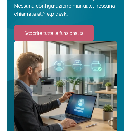
Nessuna configurazione manuale, nessuna
chiamata all'help desk.
Scoprite tutte le funzionalità
Click
to
Scoprite
tutte
le
funzionalità