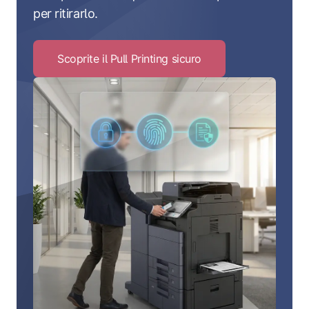
per ritirarlo.
Scoprite il Pull Printing sicuro
Click
to
Scoprite
il
Pull
Printing
sicuro