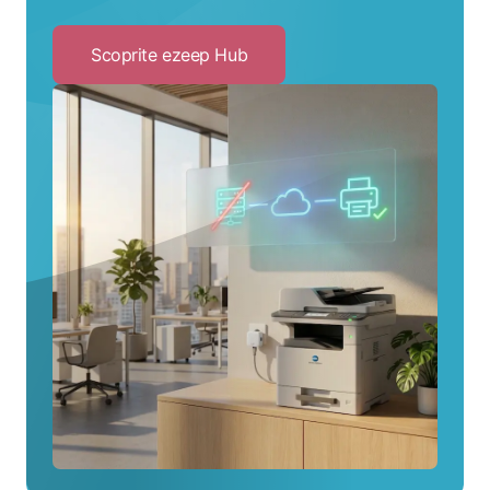
Scoprite ezeep Hub
Click
to
Scoprite
ezeep
Hub