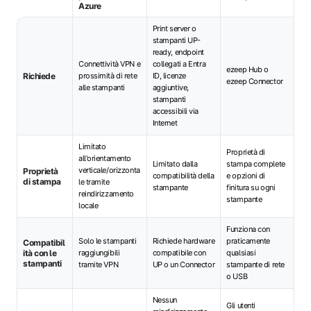
Azure
Print server o
stampanti UP-
ready, endpoint
Connettività VPN e
collegati a Entra
ezeep Hub o
Richiede
prossimità di rete
ID, licenze
ezeep Connector
alle stampanti
aggiuntive,
stampanti
accessibili via
Internet
Limitato
Proprietà di
all'orientamento
Limitato dalla
stampa complete
verticale/orizzonta
Proprietà
compatibilità della
e opzioni di
di stampa
le tramite
stampante
finitura su ogni
reindirizzamento
stampante
locale
Funziona con
Solo le stampanti
Richiede hardware
praticamente
Compatibil
ità con le
raggiungibili
compatibile con
qualsiasi
stampanti
tramite VPN
UP o un Connector
stampante di rete
o USB
Nessun
Gli utenti