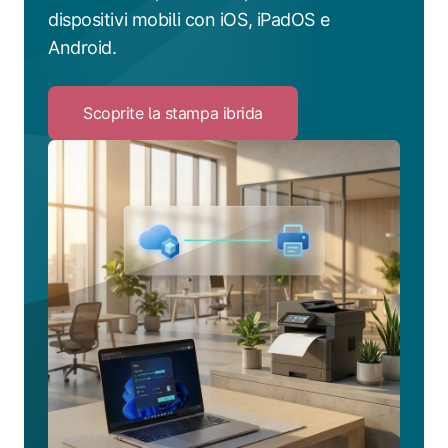
dispositivi mobili con iOS, iPadOS e
Android.
Scoprite la stampa ibrida
Click
to
Scoprite
la
stampa
ibrida