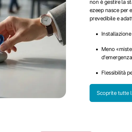
non è gestire la 
ezeep nasce per es
prevedibile e ada
Installazione
Meno «misteri
d'emergenz
Flessibilità p
Scoprite tutte 