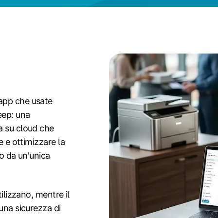
app che usate
eep: una
a su cloud che
e e ottimizzare la
to da un'unica
tilizzano, mentre il
una sicurezza di