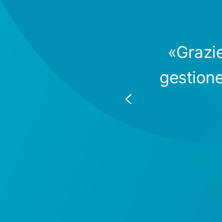
«Grazie
ente eccellente.
gestione
te compare nei
aboratori.»
oro IT, DMK Group