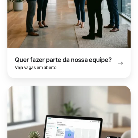
Quer fazer parte da nossa equipe?
Veja vagas em aberto
Quer
ver
o
ezeep
em
ação?