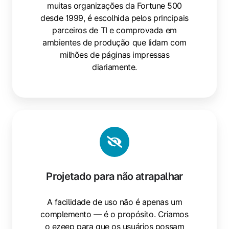
muitas organizações da Fortune 500
desde 1999, é escolhida pelos principais
parceiros de TI e comprovada em
ambientes de produção que lidam com
milhões de páginas impressas
diariamente.
Projetado
para
não
atrapalhar
Projetado para não atrapalhar
A facilidade de uso não é apenas um
complemento — é o propósito. Criamos
o ezeep para que os usuários possam