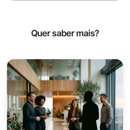
Quer saber mais?
Quer
fazer
parte
da
nossa
equipe?