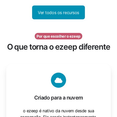
Ver todos os recursos
Por que escolher o ezeep
O que torna o ezeep diferente
Criado
para
a
nuvem
Criado para a nuvem
o ezeep é nativo da nuvem desde sua