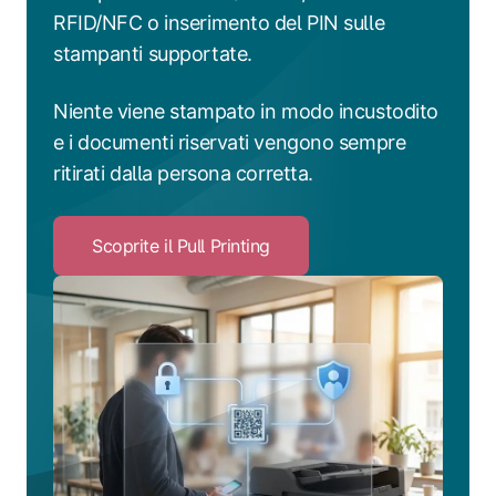
RFID/NFC o inserimento del PIN sulle
stampanti supportate.
Niente viene stampato in modo incustodito
e i documenti riservati vengono sempre
ritirati dalla persona corretta.
Scoprite il Pull Printing
Click
to
Scoprite
il
Pull
Printing