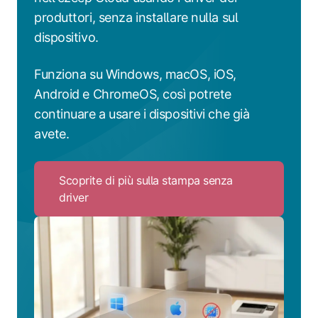
produttori, senza installare nulla sul
dispositivo.
Funziona su Windows, macOS, iOS,
Android e ChromeOS, così potrete
continuare a usare i dispositivi che già
avete.
Scoprite di più sulla stampa senza
driver
Click
to
Scoprite
di
più
sulla
stampa
senza