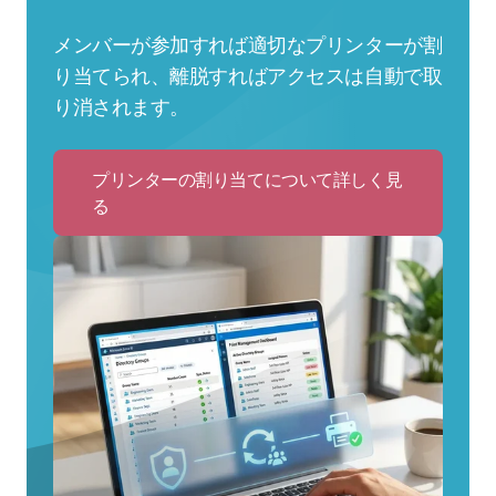
メンバーが参加すれば適切なプリンターが割
り当てられ、離脱すればアクセスは自動で取
り消されます。
プリンターの割り当てについて詳しく見
る
Click
to
プ
リ
ン
タ
ー
の
割
り
当