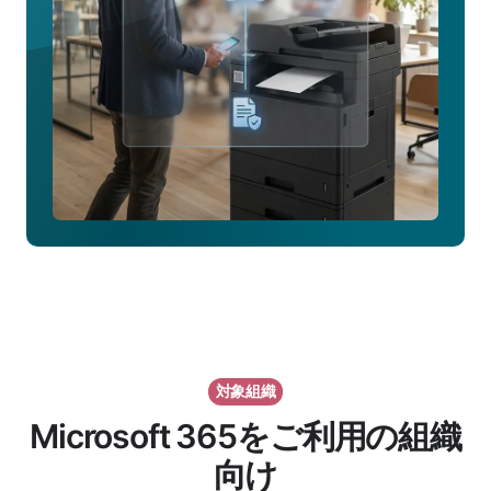
詳
し
く
見
る
対象組織
Microsoft 365をご利用の組織
向け