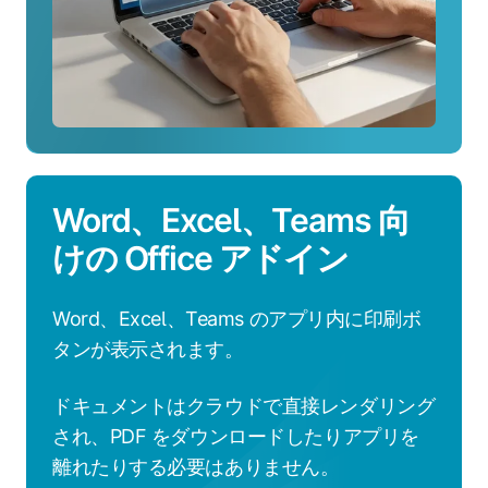
て
に
つ
い
て
詳
し
く
Word、Excel、Teams 向
見
る
けの Office アドイン
Word、Excel、Teams のアプリ内に印刷ボ
タンが表示されます。
ドキュメントはクラウドで直接レンダリング
され、PDF をダウンロードしたりアプリを
離れたりする必要はありません。