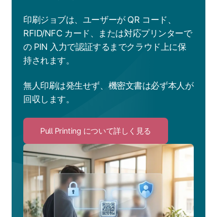
印刷ジョブは、ユーザーが QR コード、
RFID/NFC カード、または対応プリンターで
の PIN 入力で認証するまでクラウド上に保
持されます。
無人印刷は発生せず、機密文書は必ず本人が
回収します。
Pull Printing について詳しく見る
Click
to
Pull
Printing
に
つ
い
て