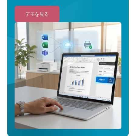
デモを見る
Click
to
デ
モ
を
見
る