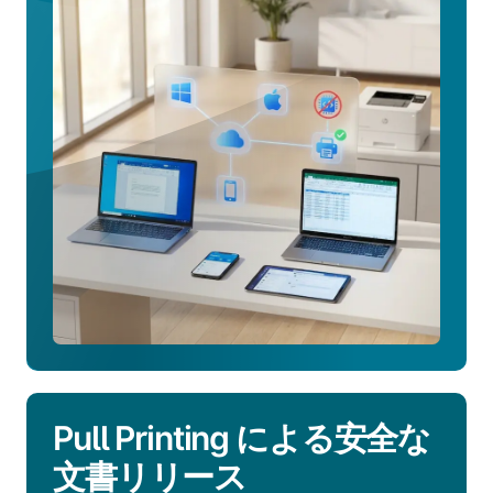
ラ
イ
バ
ー
レ
ス
印
刷
に
つ
い
て
詳
し
く
見
Pull Printing による安全な
る
文書リリース