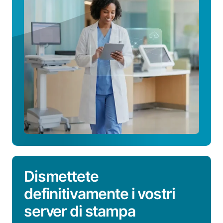
del
personale
clinico
Dismettete
definitivamente i vostri
server di stampa