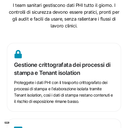
I team sanitari gestiscono dati PHI tutto il giorno. I
controlli di sicurezza devono essere pratici, pronti per
gli audit e facili da usare, senza rallentare i flussi di
lavoro clinici.
Gestione
crittografata
Gestione crittografata dei processi di
dei
stampa e Tenant isolation
processi
di
Proteggete i dati PHI con il trasporto crittografato dei
stampa
processi di stampa e l'elaborazione isolata tramite
e
Tenant isolation, così i dati di stampa restano contenuti e
Tenant
il rischio di esposizione rimane basso.
isolation