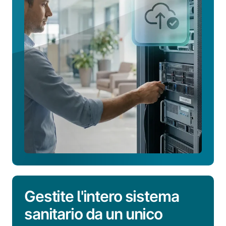
ridurre
i
costi
IT
Gestite l'intero sistema
sanitario da un unico