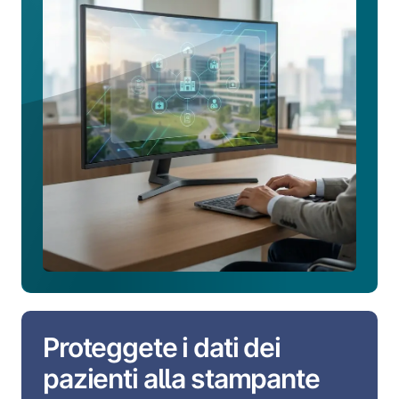
Esplorate
tutte
le
funzionalità
per
il
settore
sanitario
Proteggete i dati dei
pazienti alla stampante