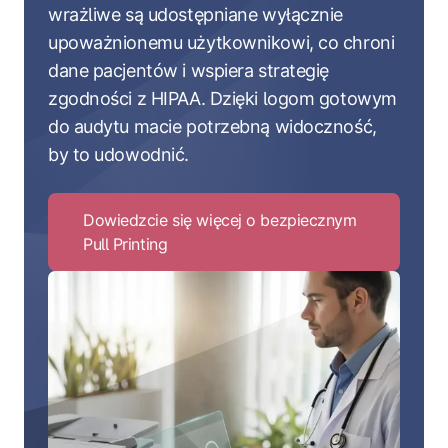
wrażliwe są udostępniane wyłącznie
upoważnionemu użytkownikowi, co chroni
dane pacjentów i wspiera strategię
zgodności z HIPAA. Dzięki logom gotowym
do audytu macie potrzebną widoczność,
by to udowodnić.
Dowiedzcie się więcej o bezpiecznym
Pull Printing
Click
to
Dowiedzcie
się
więcej
o
bezpiecznym
Pull
Printing