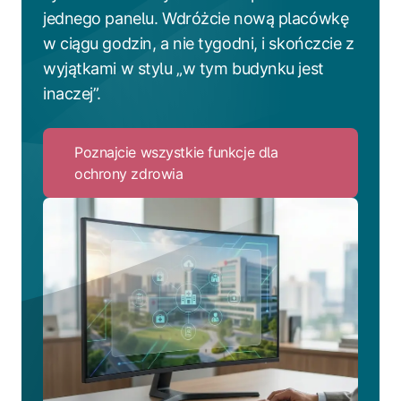
jednego panelu. Wdróżcie nową placówkę
w ciągu godzin, a nie tygodni, i skończcie z
wyjątkami w stylu „w tym budynku jest
inaczej”.
Poznajcie wszystkie funkcje dla
ochrony zdrowia
Click
to
Poznajcie
wszystkie
funkcje
dla
ochrony
zdrowia