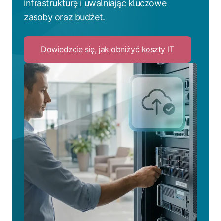
infrastrukturę i uwalniając kluczowe
zasoby oraz budżet.
Dowiedzcie się, jak obniżyć koszty IT
Click
to
Dowiedzcie
się,
jak
obniżyć
koszty
IT