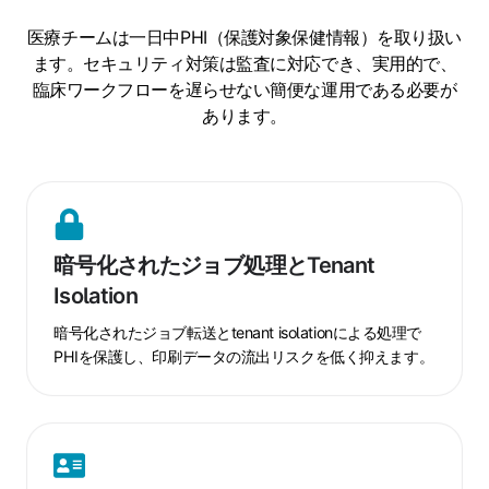
医療チームは一日中PHI（保護対象保健情報）を取り扱い
ます。セキュリティ対策は監査に対応でき、実用的で、
臨床ワークフローを遅らせない簡便な運用である必要が
あります。
暗
号
暗号化されたジョブ処理とTenant
化
Isolation
さ
れ
暗号化されたジョブ転送とtenant isolationによる処理で
た
PHIを保護し、印刷データの流出リスクを低く抑えます。
ジ
ョ
ブ
処
プ
理