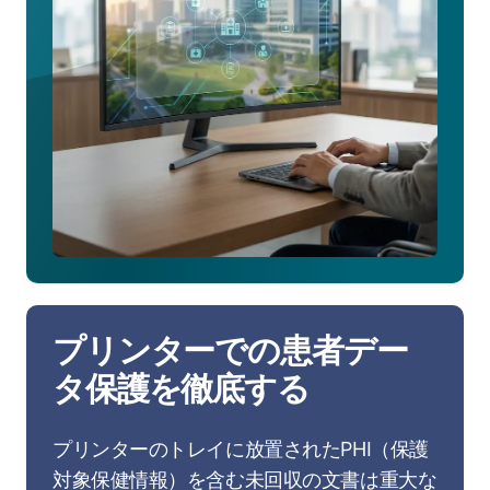
関
向
け
の
全
機
能
を
確
認
す
る
プリンターでの患者デー
タ保護を徹底する
プリンターのトレイに放置されたPHI（保護
対象保健情報）を含む未回収の文書は重大な