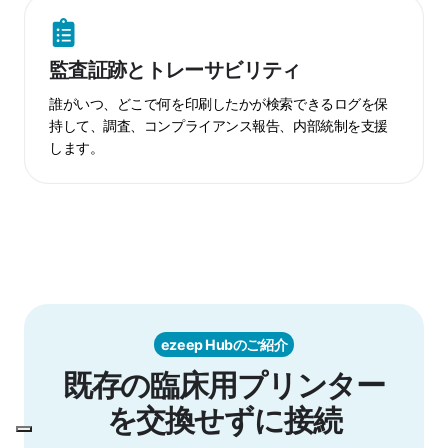
の
ア
監
ク
査
監査証跡とトレーサビリティ
セ
証
ス
跡
誰がいつ、どこで何を印刷したかが検索できるログを保
ガ
と
持して、調査、コンプライアンス報告、内部統制を支援
します。
バ
ト
ナ
レ
ン
ー
ス
サ
ビ
リ
テ
ィ
ezeep Hubのご紹介
既存の臨床用プリンター
を交換せずに接続