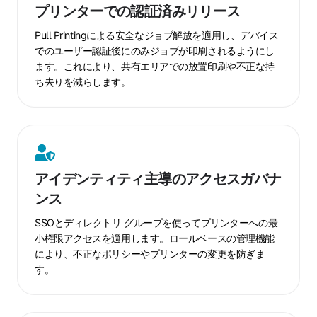
リ
プリンターでの認証済みリリース
と
ン
Tenant
タ
Pull Printingによる安全なジョブ解放を適用し、デバイス
Isolation
ー
でのユーザー認証後にのみジョブが印刷されるようにし
ます。これにより、共有エリアでの放置印刷や不正な持
で
ち去りを減らします。
の
認
証
済
ア
み
イ
リ
アイデンティティ主導のアクセスガバナ
デ
リ
ンス
ン
ー
テ
ス
SSOとディレクトリ グループを使ってプリンターへの最
ィ
小権限アクセスを適用します。ロールベースの管理機能
テ
により、不正なポリシーやプリンターの変更を防ぎま
ィ
す。
主
導