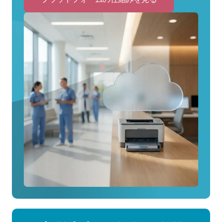
to
プ
ラ
ッ
ト
フ
ォ
ー
ム
の
仕
組
み
を
見
る