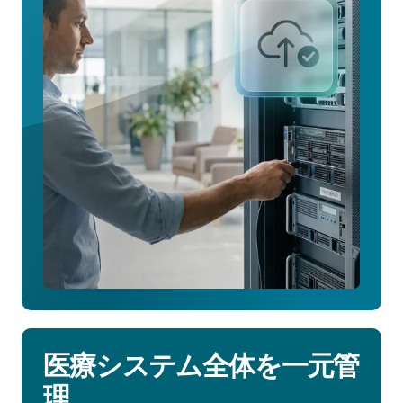
コ
ス
ト
削
減
の
方
法
を
見
る
医療システム全体を一元管
理