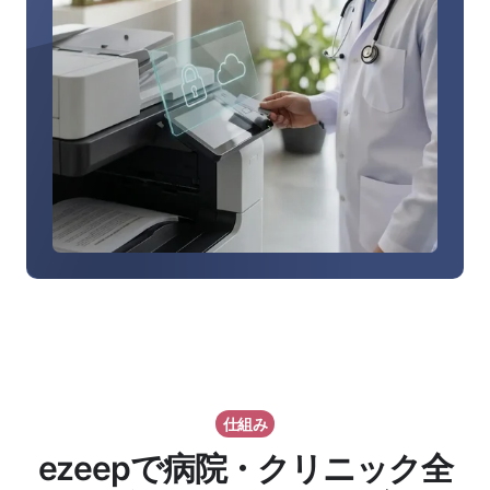
Pull
Printing
に
つ
い
て
詳
し
く
知
る
仕組み
ezeepで病院・クリニック全