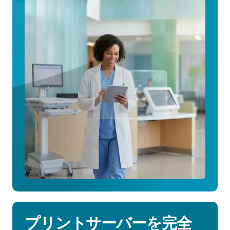
医
療
従
事
者
の
モ
ビ
リ
テ
ィ
を
サ
ポ
ー
ト
プリントサーバーを完全