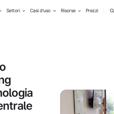
Settori
Casi d'uso
Risorse
Prezzi
no
ing
nologia
entrale