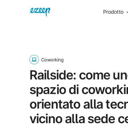
Prodotto
Coworking
Railside: come u
spazio di cowork
orientato alla tec
vicino alla sede c