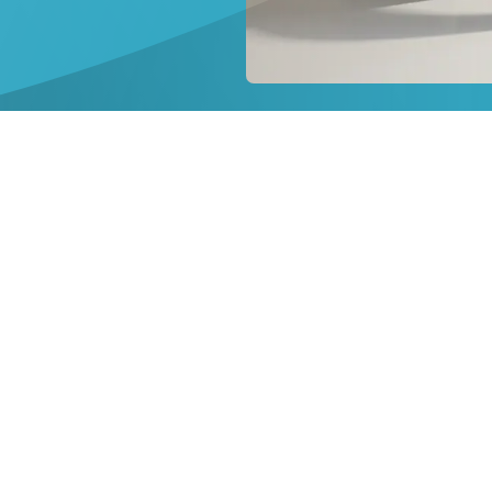
小
売
業
で
の
ezeep
の
活
用
事
例
を
見
る