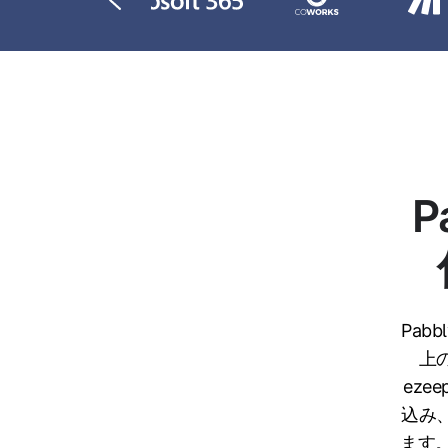
P
Pab
上
ez
込み
ます