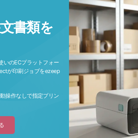
注文書類を
たはお使いのECプラットフォー
ectが印刷ジョブをezeep
動操作なしで指定プリン
る
Click
to