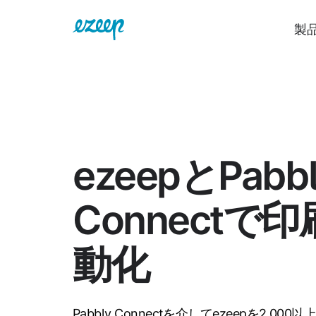
製
ezeepとPabb
Connectで
動化
Pabbly Connectを介してezeepを2,00