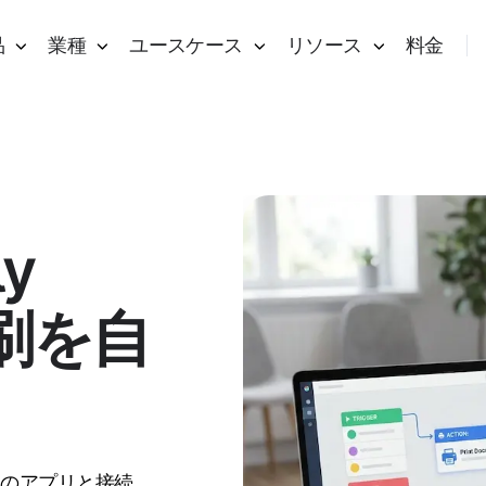
品
業種
ユースケース
リソース
料金
ly
印刷を自
0以上のアプリと接続