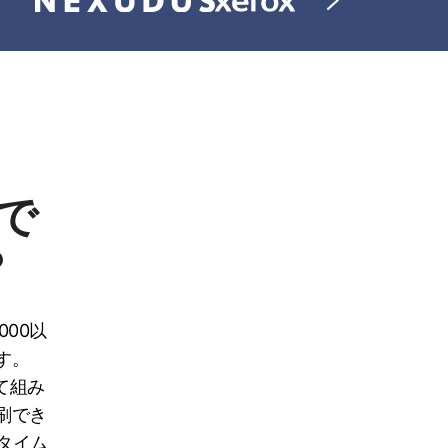
pで
？
000以
す。
て組み
刷でき
タイム