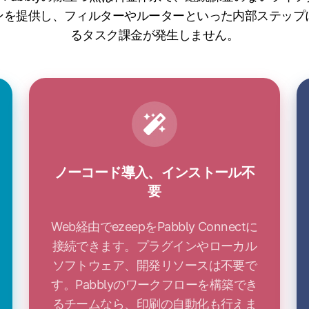
ンを提供し、フィルターやルーターといった内部ステップ
るタスク課金が発生しません。
ノーコード導入、インストール不
要
Web経由でezeepをPabbly Connectに
接続できます。プラグインやローカル
ソフトウェア、開発リソースは不要で
す。Pabblyのワークフローを構築でき
るチームなら、印刷の自動化も行えま