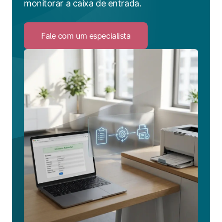
monitorar a caixa de entrada.
Fale com um especialista
Click
to
Fale
com
um
especialista