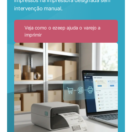
impressos na impressora designada sem
intervenção manual.
Veja como o ezeep ajuda o varejo a
imprimir
Click
to
Veja
como
o
ezeep
ajuda
o
varejo
a
imprimir