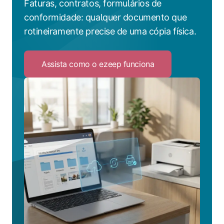
Faturas, contratos, formulários de
conformidade: qualquer documento que
rotineiramente precise de uma cópia física.
Assista como o ezeep funciona
Click
to
Assista
como
o
ezeep
funciona