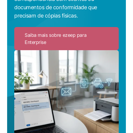
documentos de conformidade que
precisam de cópias físicas.
Saiba mais sobre ezeep para
Enterprise
Click
to
Saiba
mais
sobre
ezeep
para
Enterprise