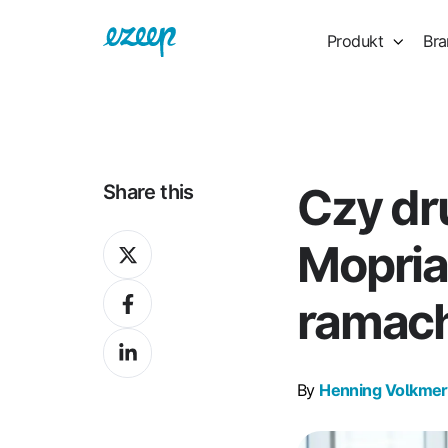
Produkt
Bra
Czy dr
Share this
Share
Mopria
on
Share
X
ramac
on
Share
Facebook
on
By
Henning Volkmer
LinkedIn