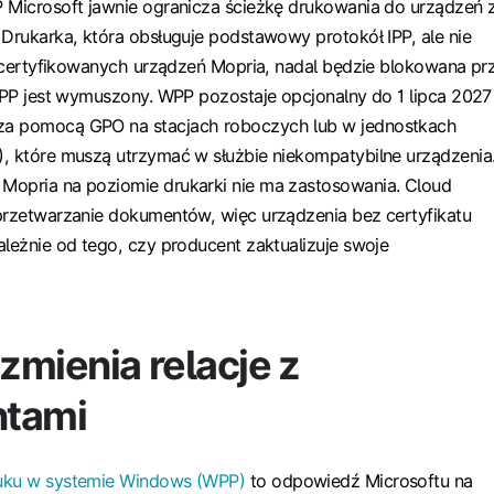
 Microsoft jawnie ogranicza ścieżkę drukowania do urządzeń 
 Drukarka, która obsługuje podstawowy protokół IPP, ale nie
ie certyfikowanych urządzeń Mopria, nadal będzie blokowana pr
WPP jest wymuszony. WPP pozostaje opcjonalny do 1 lipca 2027 r
za pomocą GPO na stacjach roboczych lub w jednostkach
, które muszą utrzymać w służbie niekompatybilne urządzenia
Mopria na poziomie drukarki nie ma zastosowania. Cloud
przetwarzanie dokumentów, więc urządzenia bez certyfikatu
ależnie od tego, czy producent zaktualizuje swoje
zmienia relacje z
ntami
uku w systemie Windows (WPP)
to odpowiedź Microsoftu na