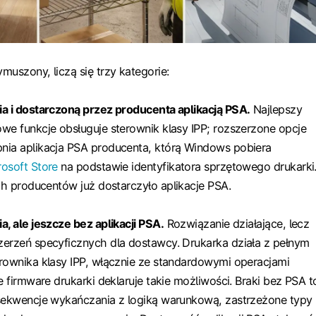
muszony, liczą się trzy kategorie:
a i dostarczoną przez producenta aplikacją PSA.
Najlepszy
we funkcje obsługuje sterownik klasy IPP; rozszerzone opcje
nia aplikacja PSA producenta, którą Windows pobiera
rosoft Store
na podstawie identyfikatora sprzętowego drukarki
ych producentów już dostarczyło aplikacje PSA.
a, ale jeszcze bez aplikacji PSA.
Rozwiązanie działające, lecz
erzeń specyficznych dla dostawcy. Drukarka działa z pełnym
rownika klasy IPP, włącznie ze standardowymi operacjami
e firmware drukarki deklaruje takie możliwości. Braki bez PSA t
 sekwencje wykańczania z logiką warunkową, zastrzeżone typy