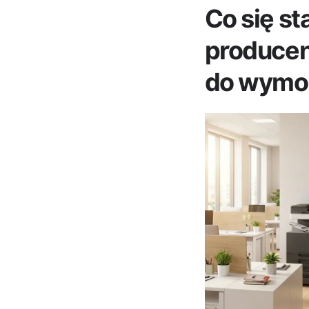
Co się st
producent
do wym