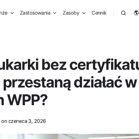
nże
Zastosowania
Zasoby
Cennik
ukarki bez certyfikat
 przestaną działać w
h WPP?
on czerwca 3, 2026