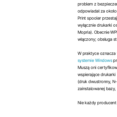
problem z bezpieczeń
odpowiadał za około
Print spooler przesta
wyłącznie drukarki os
Mopria). Obecnie WPP
włączony; obsługa st
W praktyce oznacza 
systemie Windows
pr
Muszą oni certyfikow
wspierające drukark
(druk dwustronny, N‑u
zainstalowanej bazy, 
Nie każdy producent