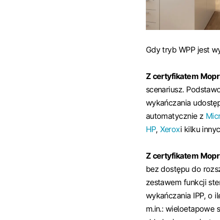
Gdy tryb WPP jest wy
Z certyfikatem Mopri
scenariusz. Podstawo
wykańczania udostęp
automatycznie z
Mic
HP
,
Xerox
i kilku inn
Z certyfikatem Mopri
bez dostępu do rozsz
zestawem funkcji ste
wykańczania IPP, o il
m.in.: wieloetapowe