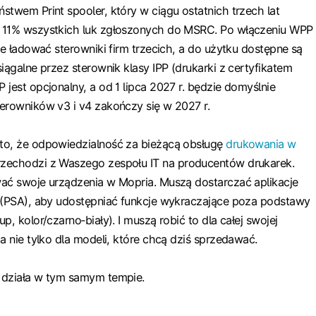
stwem Print spooler, który w ciągu ostatnich trzech lat
 11% wszystkich luk zgłoszonych do MSRC. Po włączeniu WPP
je ładować sterowniki firm trzecich, a do użytku dostępne są
iągalne przez sterownik klasy IPP (drukarki z certyfikatem
 jest opcjonalny, a od 1 lipca 2027 r. będzie domyślnie
erowników v3 i v4 zakończy się w 2027 r.
to, że odpowiedzialność za bieżącą obsługę
drukowania w
zechodzi z Waszego zespołu IT na producentów drukarek.
ać swoje urządzenia w Mopria. Muszą dostarczać aplikacje
i (PSA), aby udostępniać funkcje wykraczające poza podstawy
p, kolor/czarno‑biały). I muszą robić to dla całej swojej
a nie tylko dla modeli, które chcą dziś sprzedawać.
 działa w tym samym tempie.