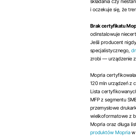
składania czy niesta
i oczekuje się, że t
Brak certyfikatu Mop
odinstalowuje niecert
Jeśli producent nigd
specjalistycznego,
dr
zrobi — urządzenie z
Mopria certyfikowała
120 mln urządzeń z ce
Lista certyfikowany
MFP z segmentu SMB 
przemysłowe drukarki 
wielkoformatowe z br
Mopria oraz długa li
produktów Mopria
w 