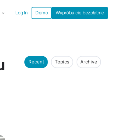
Log In
Demo
Wypróbujcie bezpłatnie
u
Recent
Topics
Archive