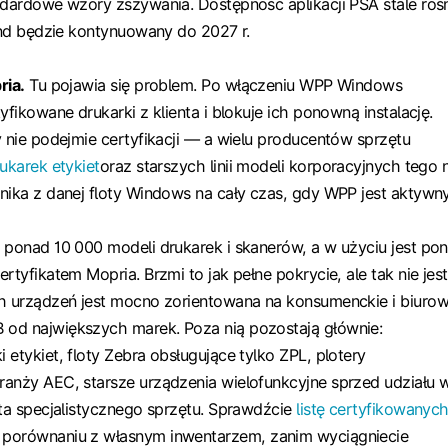
ndardowe wzory zszywania. Dostępność aplikacji PSA stale roś
rend będzie kontynuowany do 2027 r.
ria.
Tu pojawia się problem. Po włączeniu WPP Windows
yfikowane drukarki z klienta i blokuje ich ponowną instalację.
y nie podejmie certyfikacji — a wielu producentów sprzętu
ukarek etykiet
oraz starszych linii modeli korporacyjnych tego 
nika z danej floty Windows na cały czas, gdy WPP jest aktywny
 ponad 10 000 modeli drukarek i skanerów, a w użyciu jest po
rtyfikatem Mopria. Brzmi to jak pełne pokrycie, ale tak nie jest
ch urządzeń jest mocno zorientowana na konsumenckie i biuro
od największych marek. Poza nią pozostają głównie:
etykiet, floty Zebra obsługujące tylko ZPL, plotery
anży AEC, starsze urządzenia wielofunkcyjne sprzed udziału 
sta specjalistycznego sprzętu. Sprawdźcie
listę certyfikowanyc
porównaniu z własnym inwentarzem, zanim wyciągniecie