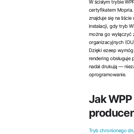
W ścisłym trybie WPP
certyfikatem Mopria.
znajduje się na liśc
instalacji, gdy tryb 
można go wyłączyć 
organizacyjnych (OU)
Dzięki ezeep wymóg 
rendering obsługuje 
nadal drukują — niez
oprogramowanie.
Jak WPP 
produce
Tryb chronionego dr