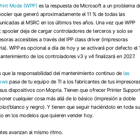
rint Mode (WPP)
es la respuesta de Microsoft a un problema d
spooler que generó aproximadamente el 11 % de todas las
unicadas al MSRC en los últimos tres años. Una vez que WPP
nt spooler deja de cargar controladores de terceros y solo se
soras accesibles a través del IPP class driver (impresoras
ia). WPP es opcional a día de hoy y se activará por defecto el 
mantenimiento de los controladores v3 y v4 finalizará en 2027.
s que la responsabilidad del mantenimiento continuo de
las
dows
pasa de tu equipo de TI a los fabricantes de tus impresoras
 sus dispositivos con Mopria. Tienen que ofrecer Printer Suppor
oner cualquier cosa más allá de lo básico (impresión a doble
olor/blanco y negro). Y tienen que seguir haciéndolo en toda s
olo en los modelos que quieren vender hoy.
ntes avanzan al mismo ritmo.