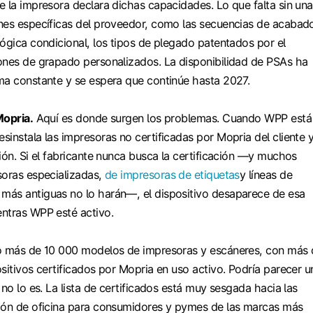
e la impresora declara dichas capacidades. Lo que falta sin una
nes específicas del proveedor, como las secuencias de acabad
ógica condicional, los tipos de plegado patentados por el
ones de grapado personalizados. La disponibilidad de PSAs ha
ma constante y se espera que continúe hasta 2027.
Mopria.
Aquí es donde surgen los problemas. Cuando WPP está
instala las impresoras no certificadas por Mopria del cliente 
ión. Si el fabricante nunca busca la certificación —y muchos
soras especializadas,
de impresoras de etiquetas
y líneas de
ás antiguas no lo harán—, el dispositivo desaparece de esa
ntras WPP esté activo.
do más de 10 000 modelos de impresoras y escáneres, con más 
sitivos certificados por Mopria en uso activo. Podría parecer u
 no lo es. La lista de certificados está muy sesgada hacia las
ión de oficina para consumidores y pymes de las marcas más