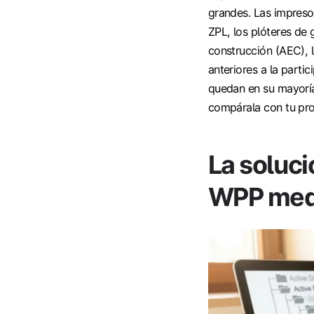
grandes. Las impresor
ZPL, los plóteres de 
construcción (AEC), 
anteriores a la parti
quedan en su mayoría
compárala con tu pro
La soluci
WPP med