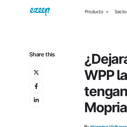
Producto
Secto
¿Dejar
Share this
Share
WPP la
on
Share
X
tengan 
on
Share
Facebook
Mopri
on
LinkedIn
By
Henning Volkmer