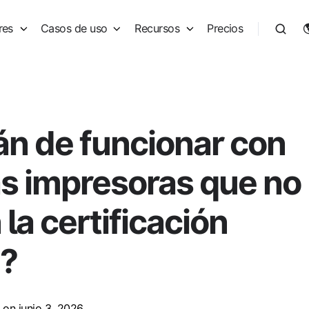
res
Casos de uso
Recursos
Precios
án de funcionar con
s impresoras que no
la certificación
a?
on junio 3, 2026