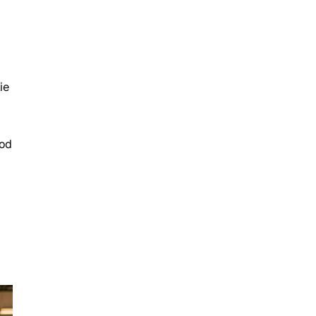
ie
 od