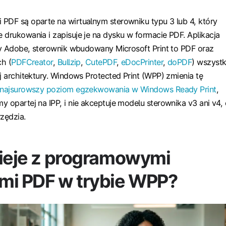
PDF są oparte na wirtualnym sterowniku typu 3 lub 4, który
 drukowania i zapisuje je na dysku w formacie PDF. Aplikacja
rmy Adobe, sterownik wbudowany Microsoft Print to PDF oraz
ch (
PDFCreator
,
Bullzip
,
CutePDF
,
eDocPrinter
,
doPDF
) wszystk
j architektury. Windows Protected Print (WPP) zmienia tę
najsurowszy poziom egzekwowania w Windows Ready Print
,
y opartej na IPP, i nie akceptuje modelu sterownika v3 ani v4,
rzędzia.
zieje z programowymi
mi PDF w trybie WPP?