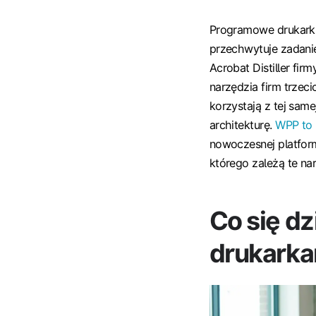
Programowe drukarki 
przechwytuje zadanie
Acrobat Distiller fi
narzędzia firm trzeci
korzystają z tej same
architekturę.
WPP to 
nowoczesnej platform
którego zależą te na
Co się d
drukarka