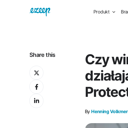
Produkt
Bra
Czy wi
Share this
Share
działa
on
Share
X
Protec
on
Share
Facebook
on
By
Henning Volkmer
LinkedIn