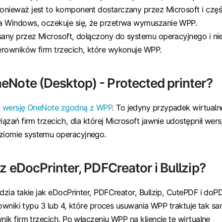
onieważ jest to komponent dostarczany przez Microsoft i czę
a Windows, oczekuje się, że przetrwa wymuszanie WPP.
sany przez Microsoft, dołączony do systemu operacyjnego i ni
erowników firm trzecich, które wykonuje WPP.
eNote (Desktop) - Protected printer?
ył wersję OneNote zgodną z WPP
. To jedyny przypadek wirtualn
iązań firm trzecich, dla której Microsoft jawnie udostępnił wers
iomie systemu operacyjnego.
 z eDocPrinter, PDFCreator i Bullzip?
dzia takie jak eDocPrinter, PDFCreator, Bullzip, CutePDF i doP
erowniki typu 3 lub 4, które proces usuwania WPP traktuje tak s
nik firm trzecich. Po włączeniu WPP na kliencie te wirtualne