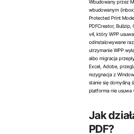
Wbudowany przez Micr
wbudowanym (inbox)
Protected Print Mode
PDFCreator, Bullzip,
v4, który WPP usuwa 
odinstalowywane raze
utrzymanie WPP wyłą
albo migracja przep
Excel, Adobe, przeg
rezygnacja z Windows
stanie się domyślną 
platforma nie usuwa 
Jak dzia
PDF?