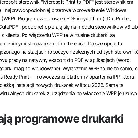
osoft sterownik "Microsoft Print to PDF" jest sterownikiem
 i najprawdopodobniej przetrwa wprowadzenie Windows
 (WPP). Programowe drukarki PDF innych firm (eDocPrinter,
 CutePDF i podobne) opierają się na modelu sterowników v3 lub
z klienta. Po włączeniu WPP te wirtualne drukarki są
m z innymi sterownikami firm trzecich. Dalsze opcje to
czonego na stacjach roboczych zależnych od tych sterownik
ływu pracy na natywny eksport do PDF w aplikacjach (Word,
lądarki mają to wbudowane). Wyłączenie WPP to nie to samo, c
 Ready Print — nowoczesnej platformy opartej na IPP, która
ścieżką instalacji nowych drukarek w lipcu 2026. Sama ta
wirtualnych drukarek z urządzenia; to włączenie WPP je usuwa.
łają programowe drukarki