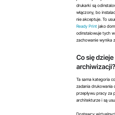
drukarki są odinstal
włączony, bo instala
nie akceptuje. To us
Ready Print
jako domy
odinstalowuje tych wi
zachowanie wynika z
Co się dziej
archiwizacji
Ta sama kategoria co
zadania drukowania
przepływu pracy za p
architekturze i są u
Dostawcy wirtualnyc