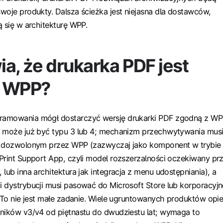
woje produkty. Dalsza ścieżka jest niejasna dla dostawców,
ą się w architekturę WPP.
a, że drukarka PDF jest
z WPP?
amowania mógł dostarczyć wersję drukarki PDF zgodną z WP
e może już być typu 3 lub 4; mechanizm przechwytywania mus
e dozwolonym przez WPP (zazwyczaj jako komponent w trybie
Print Support App, czyli model rozszerzalności oczekiwany pr
lub inna architektura jak integracja z menu udostępniania), a
 dystrybucji musi pasować do Microsoft Store lub korporacyjn
. To nie jest małe zadanie. Wiele ugruntowanych produktów opie
wników v3/v4 od piętnastu do dwudziestu lat; wymaga to