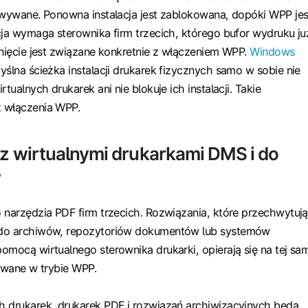
owywane. Ponowna instalacja jest zablokowana, dopóki WPP jes
cja wymaga sterownika firm trzecich, którego bufor wydruku ju
unięcie jest związane konkretnie z włączeniem WPP.
Windows
ślna ścieżka instalacji drukarek fizycznych samo w sobie nie
rtualnych drukarek ani nie blokuje ich instalacji. Takie
 włączenia WPP.
e z wirtualnymi drukarkami DMS i do
?
 narzędzia PDF firm trzecich. Rozwiązania, które przechwytują
 do archiwów, repozytoriów dokumentów lub systemów
omocą wirtualnego sterownika drukarki, opierają się na tej sa
suwane w trybie WPP.
h drukarek, drukarek PDF i rozwiązań archiwizacyjnych będą