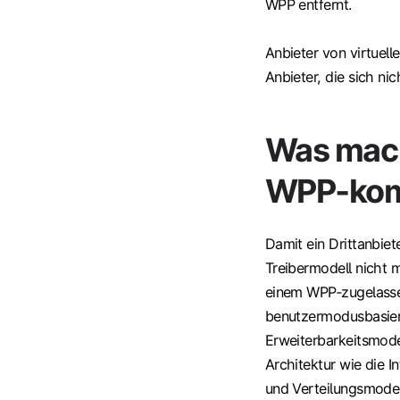
WPP entfernt.
Anbieter von virtuel
Anbieter, die sich ni
Was mach
WPP‑kom
Damit ein Drittanbiet
Treibermodell nicht 
einem WPP‑zugelassen
benutzermodusbasier
Erweiterbarkeitsmode
Architektur wie die I
und Verteilungsmodel