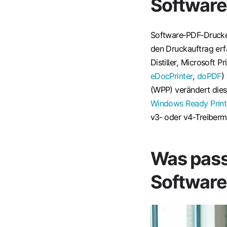
Software
Software‑PDF‑Drucker
den Druckauftrag erf
Distiller, Microsoft P
eDocPrinter
,
doPDF
)
(WPP) verändert dies
Windows Ready Print
v3‑ oder v4‑Treiberm
Was pass
Software