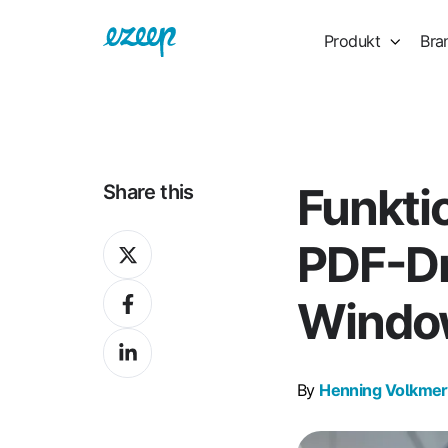
Produkt
Bra
Funkti
Share this
Share
PDF-Dr
on
Share
X
Window
on
Share
Facebook
on
By
Henning Volkmer
LinkedIn