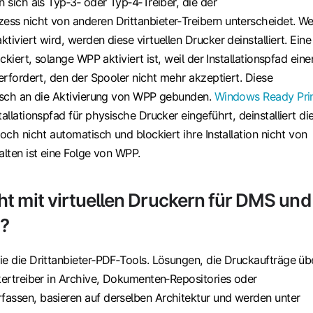
n sich als Typ‑3‑ oder Typ‑4‑Treiber, die der
ss nicht von anderen Drittanbieter‑Treibern unterscheidet. W
tiviert wird, werden diese virtuellen Drucker deinstalliert. Eine
ockiert, solange WPP aktiviert ist, weil der Installationspfad eine
 erfordert, den der Spooler nicht mehr akzeptiert. Diese
fisch an die Aktivierung von WPP gebunden.
Windows Ready Pri
tallationspfad für physische Drucker eingeführt, deinstalliert di
doch nicht automatisch und blockiert ihre Installation nicht von
alten ist eine Folge von WPP.
t mit virtuellen Druckern für DMS und
g?
ie die Drittanbieter‑PDF‑Tools. Lösungen, die Druckaufträge üb
ckertreiber in Archive, Dokumenten‑Repositories oder
assen, basieren auf derselben Architektur und werden unter