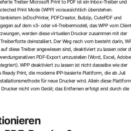
ferte Treiber Microsoft Print to PDF ist ein Inbox-Treiber und
tected Print Mode (WPP) voraussichtlich überstehen.
tanbietern (eDocPrinter, PDFCreator, Bullzip, CutePDF und
agegen auf dem v3‑ oder v4‑Treibermodell, das WPP vom Clien
rzwungen, werden diese virtuellen Drucker zusammen mit der
‑Treiberflotte deinstalliert. Der Weg nach vorn besteht darin, W
 auf diese Treiber angewiesen sind, deaktiviert zu lassen oder 
wendungsnativen PDF‑Export umzustellen (Word, Excel, Adobe
egriert). WPP deaktiviert zu lassen ist nicht dasselbe wie der
Ready Print, die moderne IPP‑basierte Plattform, die ab Juli
tallationsmethode für neue Drucker wird. Allein diese Plattfor
en Drucker nicht vom Gerät; das Entfernen erfolgt erst durch die
tionieren