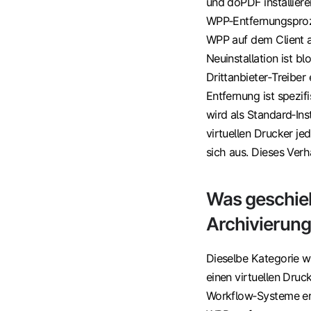
und doPDF installiere
WPP‑Entfernungsproze
WPP auf dem Client ak
Neuinstallation ist bl
Drittanbieter‑Treiber
Entfernung ist spezi
wird als Standard‑Ins
virtuellen Drucker je
sich aus. Dieses Verh
Was geschieh
Archivierun
Dieselbe Kategorie w
einen virtuellen Dru
Workflow‑Systeme erf