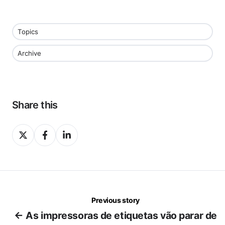
Topics
Archive
Share this
Share
Share
Share
on
on
on
X
Facebook
LinkedIn
Previous story
← As impressoras de etiquetas vão parar de