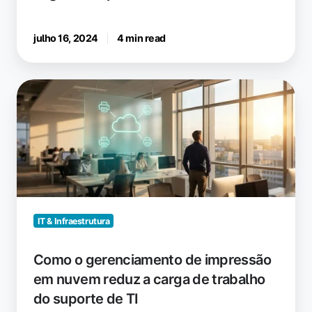
julho 16, 2024
4 min read
Como
o
gerenciamento
de
impressão
em
nuvem
reduz
a
IT & Infraestrutura
carga
de
Como o gerenciamento de impressão
trabalho
em nuvem reduz a carga de trabalho
do
do suporte de TI
suporte