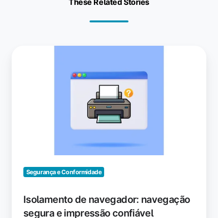
These Related Stories
Isolamento
de
navegador:
navegação
segura
e
impressão
confiável
Segurança e Conformidade
Isolamento de navegador: navegação
segura e impressão confiável