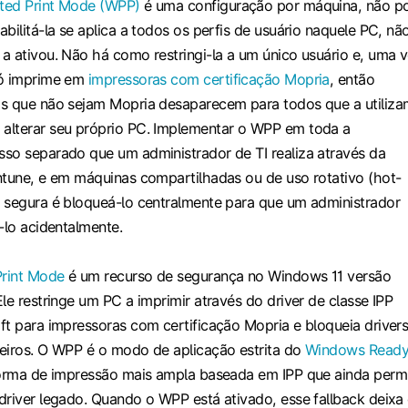
ted Print Mode (WPP)
é uma configuração por máquina, não p
bilitá-la se aplica a todos os perfis de usuário naquele PC, nã
a ativou. Não há como restringi-la a um único usuário e, uma 
só imprime em
impressoras com certificação Mopria
, então
s que não sejam Mopria desaparecem para todos que a utiliza
alterar seu próprio PC. Implementar o WPP em toda a
so separado que um administrador de TI realiza através da
ntune, e em máquinas compartilhadas ou de uso rotativo (hot-
 segura é bloqueá-lo centralmente para que um administrador
-lo acidentalmente.
rint Mode
é um recurso de segurança no Windows 11 versão
le restringe um PC a imprimir através do driver de classe IPP
ft para impressoras com certificação Mopria e bloqueia driver
eiros. O WPP é o modo de aplicação estrita do
Windows Read
forma de impressão mais ampla baseada em IPP que ainda perm
driver legado. Quando o WPP está ativado, esse fallback deixa