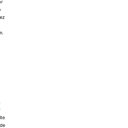
or
o
vez
m.
s
y
ite
 de