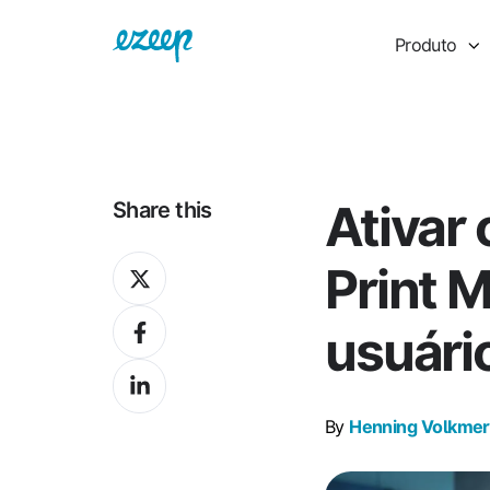
Produto
Ativar
Share this
Share
Print 
on
Share
X
usuári
on
Share
Facebook
on
By
Henning Volkmer
LinkedIn