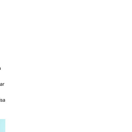
a
ar
isa