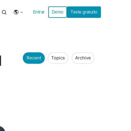
Entrar
Demo
Teste gratuito
d
Recent
Topics
Archive