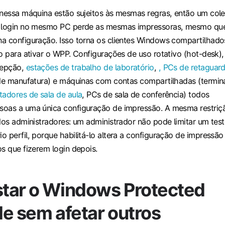
 nessa máquina estão sujeitos às mesmas regras, então um col
a login no mesmo PC perde as mesmas impressoras, mesmo qu
a configuração. Isso torna os clientes Windows compartilhado
o para ativar o WPP. Configurações de uso rotativo (hot-desk),
cepção,
estações de trabalho de laboratório
,
, PCs de retaguar
 de manufatura) e máquinas com contas compartilhadas (termin
adores de sala de aula
, PCs de sala de conferência) todos
soas a uma única configuração de impressão. A mesma restriç
 dos administradores: um administrador não pode limitar um tes
 perfil, porque habilitá-lo altera a configuração de impressão
s que fizerem login depois.
tar o Windows Protected
e sem afetar outros