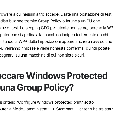
rdware a cui nessun altro accede. Usate una postazione di test
a distribuzione tramite Group Policy o Intune a un'OU che
ne di test. Lo scoping GPO per utente non serve, perché la W
mputer che si applica alla macchina indipendentemente da chi
bilitando la WPP dalle Impostazioni appare anche un avviso che 
li verranno rimosse e viene richiesta conferma, quindi potete
pegnarvi su una macchina di cui non siete sicuri.
ccare Windows Protected
 una Group Policy?
l criterio "Configure Windows protected print" sotto
er > Modelli amministrativi > Stampanti. Il criterio ha tre stati