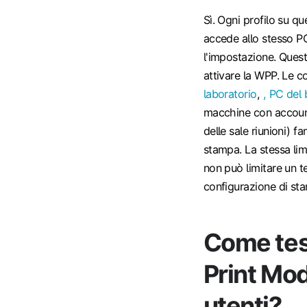
Sì. Ogni profilo su q
accede allo stesso P
l'impostazione. Questo
attivare la WPP. Le c
laboratorio
,
, PC del 
macchine con account
delle sale riunioni) 
stampa. La stessa lim
non può limitare un te
configurazione di sta
Come tes
Print Mod
utenti?