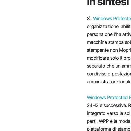
In sintesi
Sì.
Windows Protecte
organizzazione: abilit
persona che l'ha attiv
macchina stampa so
stampante non Mopria
modificare solo il pr
separato che un ammi
condivise o postazion
amministratore locale
Windows Protected P
24H2 e successive. Re
integrato verso le so
parti. WPP è la modal
piattaforma di stampa