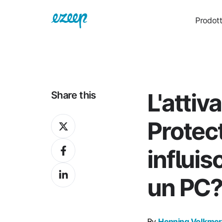
Prodot
L'atti
Share this
Share
Protec
on
Share
X
influisc
on
Share
Facebook
un PC
on
LinkedIn
By
Henning Volkmer