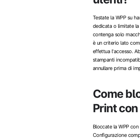
Testate la WPP su ha
dedicata o limitate l
contenga solo macchi
è un criterio lato co
effettua l'accesso. A
stampanti incompatibi
annullare prima di im
Come blo
Print con
Bloccate la WPP con i
Configurazione comput