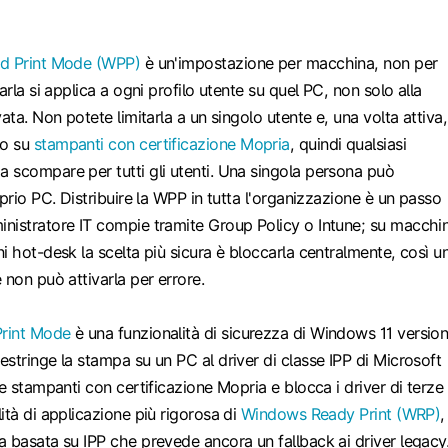
d Print Mode (WPP)
è un'impostazione per macchina, non per
arla si applica a ogni profilo utente su quel PC, non solo alla
ata. Non potete limitarla a un singolo utente e, una volta attiva,
lo su
stampanti con certificazione Mopria
, quindi qualsiasi
 scompare per tutti gli utenti. Una singola persona può
oprio PC. Distribuire la WPP in tutta l'organizzazione è un passo
nistratore IT compie tramite Group Policy o Intune; su macchi
i hot-desk la scelta più sicura è bloccarla centralmente, così u
 non può attivarla per errore.
rint Mode
è una funzionalità di sicurezza di Windows 11 versio
stringe la stampa su un PC al driver di classe IPP di Microsoft
le stampanti con certificazione Mopria e blocca i driver di terze
ità di applicazione più rigorosa di
Windows Ready Print (WRP)
,
 basata su IPP che prevede ancora un fallback ai driver legacy