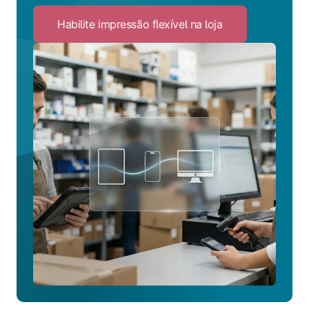
Habilite impressão flexível na loja
Click
to
Habilite
impressão
flexível
na
loja