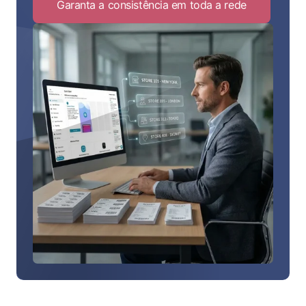
Garanta a consistência em toda a rede
Click
to
Garanta
a
consistênci
em
toda
a
rede