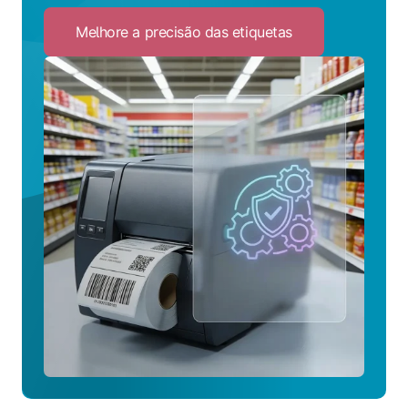
Melhore a precisão das etiquetas
Click
to
Melhore
a
precisão
das
etiquetas