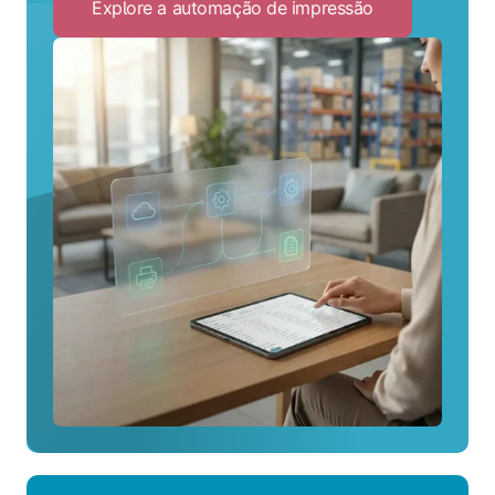
Explore a automação de impressão
Click
to
Explore
a
automação
de
impressão