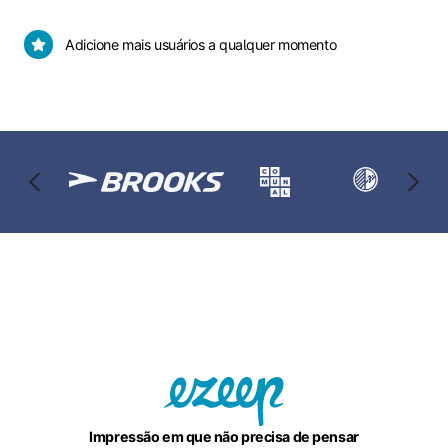
usuários
necessário
cartão
Adicione
Adicione mais usuários a qualquer momento
de
mais
crédito
usuários
a
qualquer
momento
Impressão em que não precisa de pensar