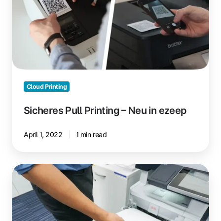
–
Neu
in
ezeep
Cloud Printing
Sicheres Pull Printing – Neu in ezeep
April 1, 2022
1 min read
Was
ist
Pull
Printing?
Dein