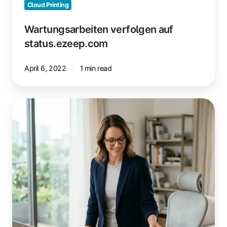
Cloud Printing
Wartungsarbeiten verfolgen auf
status.ezeep.com
April 6, 2022
1 min read
Home-
Office:
Was
Du
rechtlich
wissen
solltest