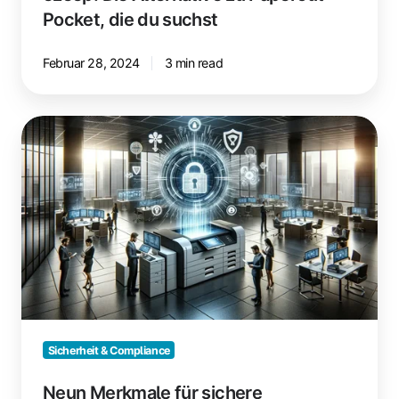
Pocket, die du suchst
Februar 28, 2024
3 min read
Neun
Merkmale
für
sichere
Drucklösungen
Sicherheit & Compliance
Neun Merkmale für sichere