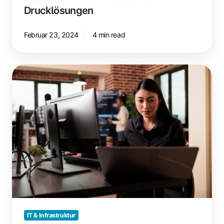
Drucklösungen
Februar 23, 2024
4 min read
Geschäftsprozesse
mit
Low
Code
revolutionieren:
Anwendungen
&
Beispiele
IT & Infrastruktur