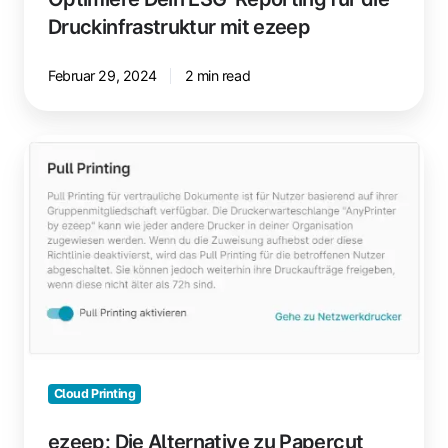
Druckinfrastruktur mit ezeep
Februar 29, 2024
2 min read
ezeep:
Die
Alternative
zu
Papercut
Pocket,
die
du
suchst
Cloud Printing
ezeep: Die Alternative zu Papercut