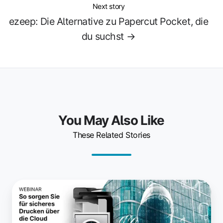
Next story
ezeep: Die Alternative zu Papercut Pocket, die
du suchst →
You May Also Like
These Related Stories
So
druckst
du
sicher