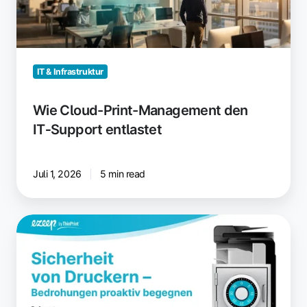
den
IT‑Support
entlastet
IT & Infrastruktur
Wie Cloud-Print-Management den
IT‑Support entlastet
Juli 1, 2026
5 min read
Druckersicherheit
proaktiv
meistern