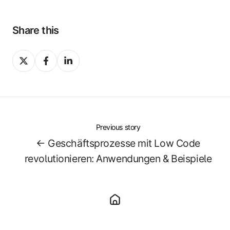
Share this
Share
Share
Share
on
on
on
X
Facebook
LinkedIn
Previous story
← Geschäftsprozesse mit Low Code
revolutionieren: Anwendungen & Beispiele