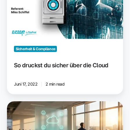
über
die
Cloud
Sicherheit & Compliance
So druckst du sicher über die Cloud
Juni 17, 2022
2 min read
Wie
Cloud-
Print-
Management