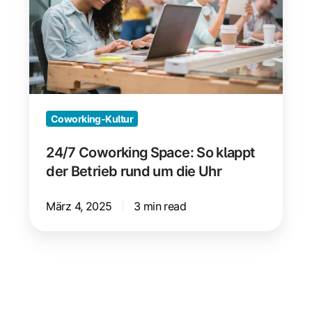
klappt
der
Betrieb
rund
um
die
Coworking-Kultur
Uhr
24/7 Coworking Space: So klappt
der Betrieb rund um die Uhr
März 4, 2025
3 min read