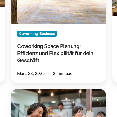
für
ei
dein
Geschäft
Coworking-Business
Coworking Space Planung:
Effizienz und Flexibilität für dein
Geschäft
März 28, 2025
2 min read
24/7
Coworking
Space:
So