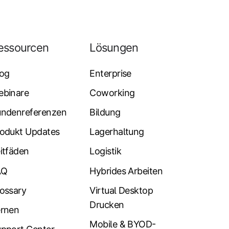
essourcen
Lösungen
log
Enterprise
ebinare
Coworking
undenreferenzen
Bildung
odukt Updates
Lagerhaltung
itfäden
Logistik
AQ
Hybrides Arbeiten
ossary
Virtual Desktop
Drucken
ernen
Mobile & BYOD-