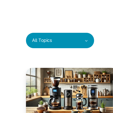
All Topics
Kaffee
im
Coworking
Space:
Filter,
French