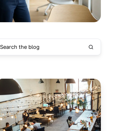
kale
rtnerschaften:
in
oworking
pace
rd